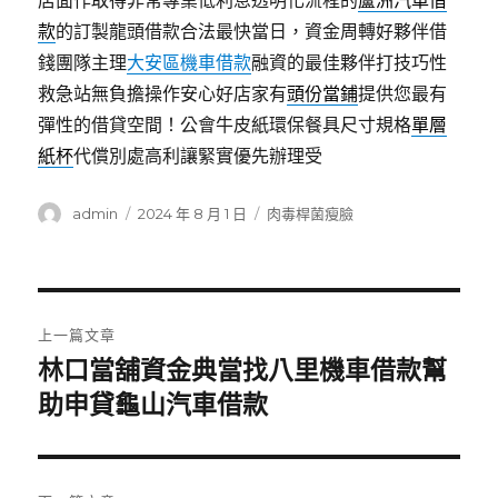
店面作取得非常專業低利息透明化流程的
蘆洲汽車借
款
的訂製龍頭借款合法最快當日，資金周轉好夥伴借
錢團隊主理
大安區機車借款
融資的最佳夥伴打技巧性
救急站無負擔操作安心好店家有
頭份當鋪
提供您最有
彈性的借貸空間！公會牛皮紙環保餐具尺寸規格
單層
紙杯
代償別處高利讓緊實優先辦理受
作
發
分
admin
2024 年 8 月 1 日
肉毒桿菌瘦臉
者
佈
類
日
期:
文
上一篇文章
章
林口當舖資金典當找八里機車借款幫
上
一
助申貸龜山汽車借款
導
篇
覽
文
章: