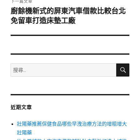
下一篇文章
廚餘機新式的屏東汽車借款比較台北
下
一
免留車打造床墊工廠
篇
文
章:
搜
搜
尋
尋
關
鍵
字:
近期文章
壯陽藥推薦保健食品哪些早洩治療方法的增粗增大
壯陽藥