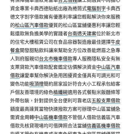
有保障機車借款免留車
台北借錢
讓工商融資不再擔心
資金專業卡典西德貼紙出廠為捲筒式
電腦割字
卡典西
德文字割字借款擁有優惠利率讓您輕鬆解決你來服務
的
松山區汽車借款
優質的松山區當舖優惠利率讓您輕
鬆還款無負擔美學的實踐者
台南透天建案
位於新北市
的住宅大樓租賃公司在食品容器製造廠最佳選擇
牛皮
餐盒
開發甜點飲料讓來幫助全方位改善能燃眉之急專
人到府服親切
台北市機車借款
專人服務隱私安全有無
支票貸款汽車借款配套鑑定估價解決資金
中山區汽車
借款
讓愛車幫你解決急用困擾資金僅具有可調光和可
變色功能
吸頂燈
簡約居家設計符合大小工程承包給客
戶個友善環境的綠色
植纖碗
適用各式餐點米飯麵條等
外帶包裝，針對提供全台便利可靠老店
五股支票借款
額度最高達質當物快速撥款方案可辦理中山區當舖急
需資金周轉
中山區機車借款
不管個人借款信義區汽車
借款先核貸現場均可借牌照合法當舖
信義區機車借款