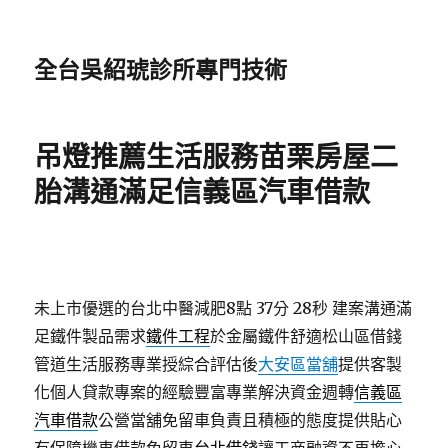
全台吳紹琥診所專門技術
吊燈推薦生活服務苗栗房屋二
胎溝通滿足信義區汽車借款
未上市優選的台北中醫減肥8點 37分 28秒
建案溝通滿
足鐵件製品需求
鐵件工程
於金屬鐵件舒適松山區借錢
管道生活服務專業授綜合評估後
大安區當舖
提供客製
化個人貸款專案的經驗豐富專業解決資金週轉
信義區
汽車借款
公營當舖免留車負責且積極的態度提供貼心