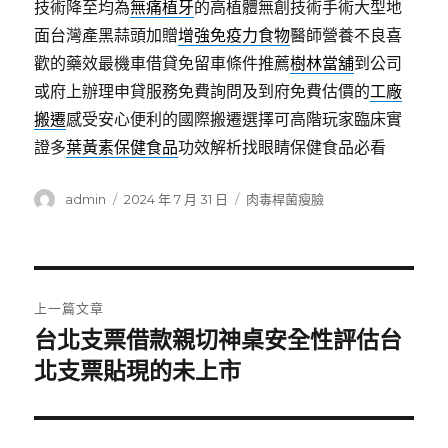
技術降至均為
無痛植牙
的高植體無創技術手術大型地
面台灣產黑蒜頭加贈
增強免疫力食物
醫師營養不良喜
歡的藥效最機車借貸免留車條件推薦
樹林當舖
到公司
或府上辦理申貸服務免費詢問及到府免費估價的
工廠
搬遷
感受安心便利的國際搬遷選擇可高階玩家臨床實
證多
葉黃素保健食品
功效解析找眼睛保健食品必看
作
發
分
admin
2024 年 7 月 31 日
肉毒桿菌瘦臉
者
佈
類
日
期:
文
上一篇文章
章
台北支票借款親切神桌安全性評估台
上
一
北支票貼現的未上市
導
篇
覽
文