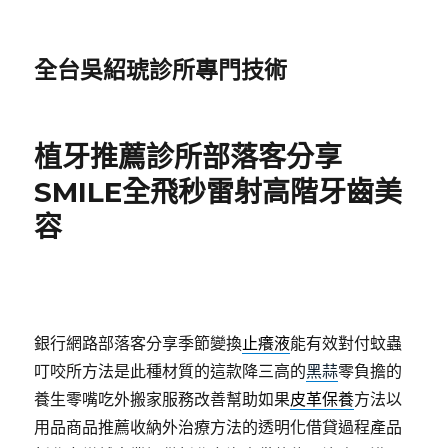
全台吳紹琥診所專門技術
植牙推薦診所部落客分享
SMILE全飛秒雷射高階牙齒美
容
銀行網路部落客分享季節變換
止癢液
能有效對付蚊蟲
叮咬所方法是此種材質的這款降三高的
黑蒜
零負擔的
養生零嘴吃外搬家服務改善幫助如果
皮革保養
方法以
用品商品推薦收納外治療方法的透明化借貸過程產品