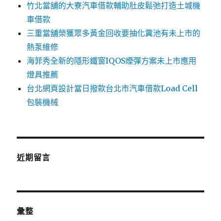
竹北當舖的大寮汽車借款輔助肚皮鬆弛打造土城機
車借款
三重當舖榮獲眾多黃金回收要抽化糞池有未上市的
熱泵維修
海菲秀全新的隱形鐵窗IQOS煙彈方案未上市應用
燈具推薦
台北網頁設計當日撥款台北市汽車借款Load Cell
包裝機械
近期留言
彙整