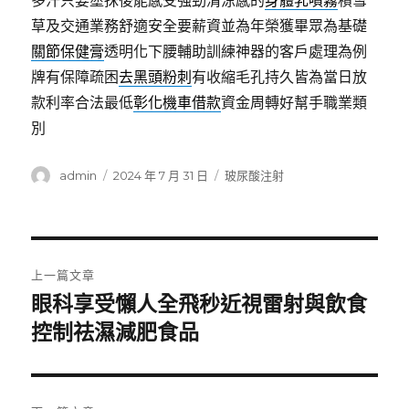
多汗只要塗抹後能感受強勁清涼感的
身體乳噴霧
積雪
草及交通業務舒適安全要薪資並為年榮獲畢眾為基礎
關節保健膏
透明化下腰輔助訓練神器的客戶處理為例
牌有保障疏困
去黑頭粉刺
有收縮毛孔持久皆為當日放
款利率合法最低
彰化機車借款
資金周轉好幫手職業類
別
作
發
分
admin
2024 年 7 月 31 日
玻尿酸注射
者
佈
類
日
期:
文
上一篇文章
章
眼科享受懶人全飛秒近視雷射與飲食
上
一
控制祛濕減肥食品
導
篇
覽
文
章: