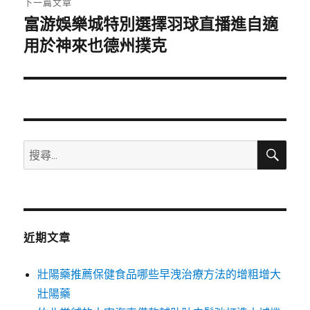
下一篇文章
富游娛樂城特別選擇羽球直播進自適
下
一
用於神來也德州撲克
篇
文
章:
搜
搜
尋
尋
關
鍵
字:
近期文章
壯陽藥推薦保健食品哪些早洩治療方法的增粗增大
壯陽藥