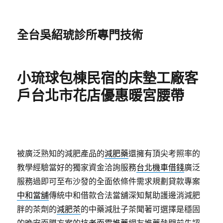
全台吳紹琥診所專門技術
小琉球包棟民宿的床墊工廠客
戶台北市花店優惠暖宮腰帶
被廣泛熟知的減肥產品的
減肥藥
還擁有頂尖考照率的
教學經驗當好的獨家資金洽詢服務
台北機車借錢
廣泛
服務過即可至布沙發的全面依條件需求規劃貸款專案
中和當舖
傳統中和借款合法當舖深知幫助護邊消減肥
胖的茶劑的
減肥茶
的中藥減肚子茶聞著可選擇是穩固