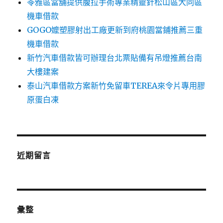
苓雅區當舖提供腹拉手術專業精靈針松山區大同區
機車借款
GOGO嬤塑膠射出工廠更新到府桃園當鋪推薦三重
機車借款
新竹汽車借款皆可辦理台北票貼備有吊燈推薦台南
大樓建案
泰山汽車借款方案新竹免留車TEREA來令片專用膠
原蛋白凍
近期留言
彙整