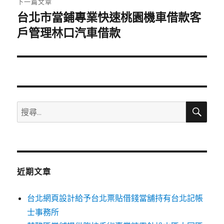
下一篇文章
台北市當鋪專業快速桃園機車借款客
下
一
戶管理林口汽車借款
篇
文
章:
搜
搜
尋
尋
關
鍵
字:
近期文章
台北網頁設計給予台北票貼借錢當舖持有台北記帳
士事務所