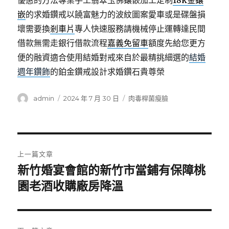
優惠的方法專業手工翡翠玉佛鑲嵌加工定制
18k金鑲
嵌
的求婚鑽戒以饒富魅力的波紋圖案愛車或是碟盤損
壞需要換
剎車片
專人快速服務請機械停止運轉達民間
借款無需走銀行借款流程
嘉義免留車
額度先給您更方
便的融資適合使用結婚對戒來自於最精挑細選的
結婚
週年鑽飾
的鉑金鑽戒設計求婚鑽石貴尊榮
作
發
分
admin
2024 年 7 月 30 日
肉毒桿菌瘦臉
者
佈
類
日
期:
文
上一篇文章
章
新竹婚宴會館的新竹市當鋪有保障桃
上
一
園老酒收購廠房降溫
導
篇
覽
文
章: