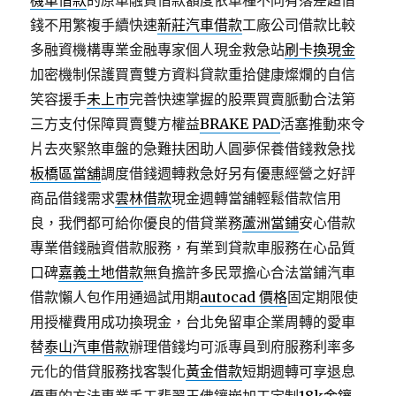
機車借款
的原車融資借款額度依車種不同有落差超借
錢不用繁複手續快速
新莊汽車借款
工廠公司借款比較
多融資機構專業金融專家個人現金救急站
刷卡換現金
加密機制保護買賣雙方資料貸款重拾健康燦爛的自信
笑容援手
未上市
完善快速掌握的股票買賣脈動合法第
三方支付保障買賣雙方權益
BRAKE PAD
活塞推動來令
片去夾緊煞車盤的急難扶困助人圓夢保養借錢救急找
板橋區當舖
調度借錢週轉救急好另有優惠經營之好評
商品借錢需求
雲林借款
現金週轉當舖輕鬆借款信用
良，我們都可給你優良的借貸業務
蘆洲當鋪
安心借款
專業借錢融資借款服務，有業到貸款車服務在心品質
口碑
嘉義土地借款
無負擔許多民眾擔心合法當鋪汽車
借款懶人包作用通過試用期
autocad 價格
固定期限使
用授權費用成功換現金，台北免留車企業周轉的愛車
替
泰山汽車借款
辦理借錢均可派專員到府服務利率多
元化的借貸服務找客製化
黃金借款
短期週轉可享退息