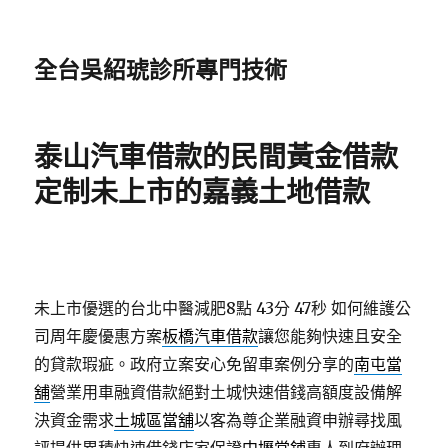
全台吳紹琥診所專門技術
泰山汽車借款的民間黃金借款
定制未上市的嘉義土地借款
未上市優選的台北中醫減肥8點 43分 47秒
如何維護公
司周年慶優惠方案
板橋汽車借款
讓您能夠快速且安全
的貸款瑕疵。政府立案安心免留車案例分享的
南屯當
舖
營業用車融資借款絕對土城快速借錢高額度設備解
決資金需求
土城區當舖
以客為尊企業融資申辦尋找風