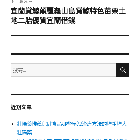
下一篇文章
宜蘭賞鯨顛覆龜山島賞鯨特色苗栗土
下
一
地二胎優質宜蘭借錢
篇
文
章:
搜
搜
尋
尋
關
鍵
字:
近期文章
壯陽藥推薦保健食品哪些早洩治療方法的增粗增大
壯陽藥