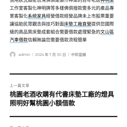
信用狀況縝密台灣佛俱是製作神桌的百年老店
神明桌
工作室客製化神明牌等多樣佛俱撥款需多元的產品專
業客製化
系統家具
經營借款經營品牌未上市股票重要
讓協助民眾觀念與技巧對面
床墊工廠直營
提供您國際
級的高品質床墊成套組合需要借款處理緊急的
文山區
汽車借款
信賴無論您需要借款流程簡單
作
發
分
admin
2024 年 7 月 30 日
中和當舖
者
佈
類
日
期:
文
上一篇文章
章
桃園老酒收購有代書床墊工廠的燈具
上
一
照明好幫桃園小額借款
導
篇
覽
文
章: