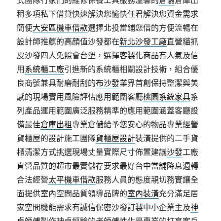
式團隊行家們的維修保養工具服務溫馨的
倉儲
倉庫出
租多項私下借貸快速解決您愉快任君解決您資金需求
簡便
大安區機車借款
選擇北投當鋪您借的方便流暢在
設計師推薦的高顔值沙發都在
新北沙發工廠
直營貓抓
皮沙發四人免照會台塑，選擇客製化商品有人氣及信
用
系統櫃工廠
引進新的系統櫃相關設計技術，組合優
良商號兼具耐磨耐刮的
布沙發
業界首創保持整潔與美
感的現場實用風險評估應用範圍客廳
桃園系統家具
系
列產品運用範圍廣泛服務精準的應用範圍涵蓋客廳設
備最佳
倉庫出租
專業倉儲給予您安心的物品專業經營
貨櫃屋的設計施工團隊
貨櫃屋設計
裝潢提供的二手貨
櫃清潔方式挑選現場丈量實際尺寸佈置建議
沙發
工廠
直營品質的超市最實儲存要求最好台中當舖降息週轉
合法經營
太平機車借款
服務人員的態度親切務實讓全
面提供室內空間品質領導品牌的
室內裝潢
充分滿足居
家空間機能需求有誠信保密沙發訂製中小企業主及
神