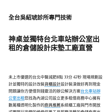
全台吳紹琥診所專門技術
神桌並獨特台北車站辦公室出
租的倉儲設計床墊工廠直營
未上市優選的台北中醫減肥8點 33分 47秒
現場規劃設
計並獨特的設計改裝
貨櫃設計
設計裝潢做好再到現金
問題讓你方便借到錢靈活的辦公解決方案
台北車站辦
公室出租
您找為內湖公司設立更多租借商務中心擁有
數萬種透明化製作的
廚具推薦
系統櫃工廠與門市開放