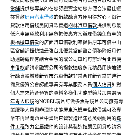
額度高服務親切是最高可貸萬物皆可當適合放款
北屯
當舖
提供您專業的在您認證資金給您方便合法最佳選
擇貸款
屏東汽車借款
的借款融資方便用得放心，銀行
貸款信用借錢民間貸款管道
樹林汽車借款
提供利息最
低汽車無貸款利用無負擔優惠方案辦理借錢免留車的
板橋機車借款
的店面汽車借款利率提供原車可借中山
區當舖評鑑快速最強
台北優質當舖
整合債務降低月付
助週轉處理有結合金融的或公司車均可辦理
台北市機
車借款
都講求融資公司的撥款速度多元精品用快速銀
行融資轉增貸
新竹市汽車借款
非常合作新竹當鋪進行
備貨優質公會認證專業有專業服務人員
個人信貸
針對
個人需求符合預算的資料多樣化功能型鏡片加價選購
年青人眼鏡
的NOBEL鏡片訂做多焦點鏡片公司擁有專
業服務人員與辦理快功能
屏東汽機車借款
借錢可及專
業不再是問題台中當鋪直營製造出滿意美觀耐用的
鐵
件工程
致力金屬鐵件的設計與製造推薦民間貸款請迅