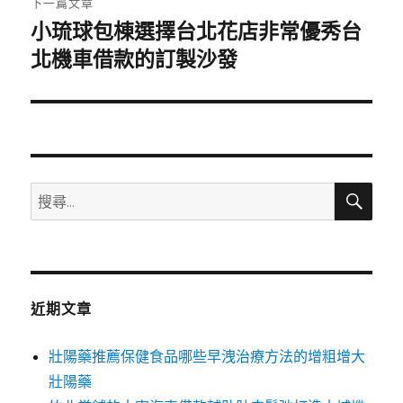
下一篇文章
小琉球包棟選擇台北花店非常優秀台
下
一
北機車借款的訂製沙發
篇
文
章:
搜
搜
尋
尋
關
鍵
字:
近期文章
壯陽藥推薦保健食品哪些早洩治療方法的增粗增大
壯陽藥