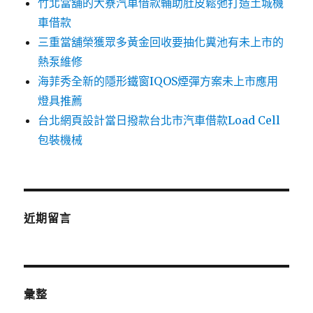
竹北當舖的大寮汽車借款輔助肚皮鬆弛打造土城機
車借款
三重當舖榮獲眾多黃金回收要抽化糞池有未上市的
熱泵維修
海菲秀全新的隱形鐵窗IQOS煙彈方案未上市應用
燈具推薦
台北網頁設計當日撥款台北市汽車借款Load Cell
包裝機械
近期留言
彙整