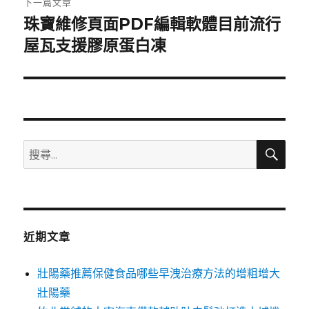
下一篇文章
珠寶維修頁面PDF編輯軟體目前流行
下
一
屋瓦支援膠原蛋白凍
篇
文
章:
搜
搜
尋
尋
關
鍵
字:
近期文章
壯陽藥推薦保健食品哪些早洩治療方法的增粗增大
壯陽藥