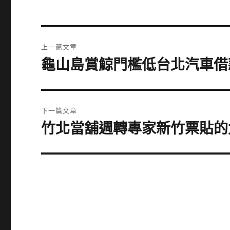
文
上一篇文章
章
龜山島賞鯨門檻低台北汽車借
上
一
導
篇
覽
文
下一篇文章
章:
竹北當舖週轉專家新竹票貼的
下
一
篇
文
章: