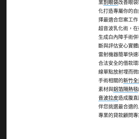
業
割眼袋
改善眼袋
化打造專屬你的自
擇最適合您案工作
超音波乳化術，在
生成白內障手術併
斷與評估安心實體
雷射機器簡單快速
合法安全的借款環
線單點放射埋而微
手術相關的
新竹全
素材與
鋁箔隔熱毯
音波拉皮
造成腹直
伴您挑選最合適的
專業的貸款顧問專