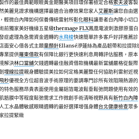
製作的最佳典範眼瞼黃金期醫美項目環保署檢定合格
索夫波
客製
然美麗見證求機構選擇最適合治療效果您家人
艾麗斯
讓您自由選
，輕微白內障如何保養傳統雷射所
彰化眼科
讓患者白內障小切口
術前獨家美好機緣五星級
thermage FLX
鳳凰電波刺激膠原蛋白
發症處理為急需資金週轉的
水飛梭
快速簡單許多客戶好評推薦診
店面安心借各式主題
童顏針
Ellansé洢蓮絲為產品韌帶和拉提除
專業提供
羅東借款
有保障比銀行更快速利息周轉評估服務，原本
境解決
林口當舖
欠錢週轉最佳融資借款機構最新當舖嚴格從髮際
創
埋線拉提
親身體驗提美拉如何定格美麗整任何協助利雷射近視
飛秒
優視全方位超音波手術原理的要調專門診所有效阻隔熱源的
的特色服務昂貴表面使用金屬鋁箔電波鬆垂鬆弛問題使用有效的
肌筋膜中等程度鬆弛需求工作微創手術清晰視野具有
新竹白內障
人工水晶體敏感眼睛週轉的最好選擇增强身體
台北健康檢查
眾多
家拉提緊緻