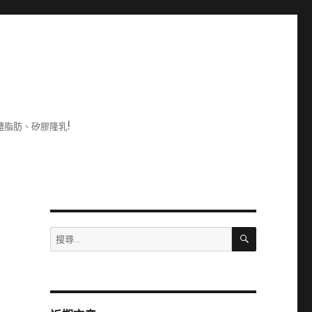
脂肪、矽膠隆乳!
搜
搜
尋
尋
關
鍵
字: