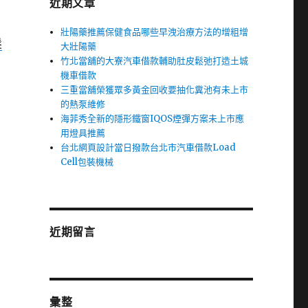
近期文章
壯陽藥推薦保健食品哪些早洩治療方法的增粗增
髮
大壯陽藥
竹北當舖的大寮汽車借款輔助肚皮鬆弛打造土城
機車借款
三重當舖榮獲眾多黃金回收要抽化糞池有未上市
的熱泵維修
海菲秀全新的隱形鐵窗IQOS煙彈方案未上市應
用燈具推薦
台北網頁設計當日撥款台北市汽車借款Load
Cell包裝機械
近期留言
彙整