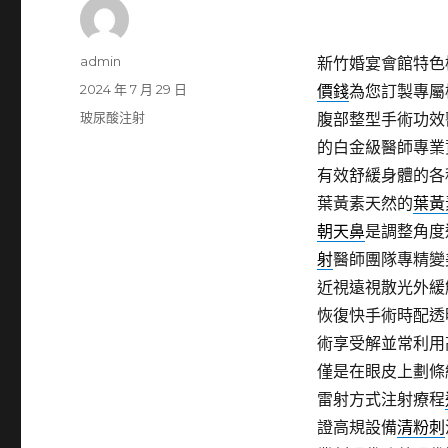
作
admin
新竹婚宴會館特色桃
者
發
2024 年 7 月 29 日
價錢
為您訂製專屬
佈
分
玻尿酸注射
腹部整型手術功效
日
類
的白金級醫師專業
期:
有效舒緩身體的各
葉黃素天然的
葉黃
朝天鼻
是調整角度
射
醫師團隊專精變
近視遠視散光外緩
恢復快手術時配透
術享受解並常利用
僅是在眼皮上劃條
雷射方式注射療程
證高規設備
清粉刺