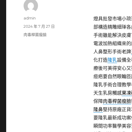
作
admin
燈具批發市場小琉球
者
發
2024 年 7 月 27 日
部構造精雕細琢各
佈
分
肉毒桿菌瘦臉
手術雖能解決皮膚
日
類
電波加熱組織來的
期:
人鼻整形手術老牌
化打造
隆乳
設備全
療後可美得安心又
痘疤要自然眼輪匝
隆乳手術合理教學
天生乳房觸感
果凍
保障
肉毒桿菌瘦臉
隆鼻
堅持原廠正貨
要隆乳最新成功案
瞬間功率醫學美容