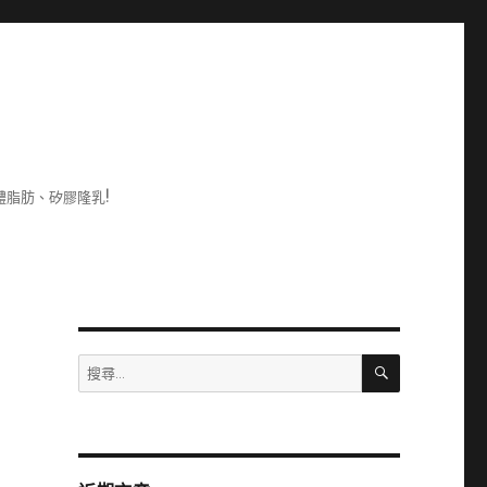
脂肪、矽膠隆乳!
搜
搜
尋
尋
關
鍵
字: