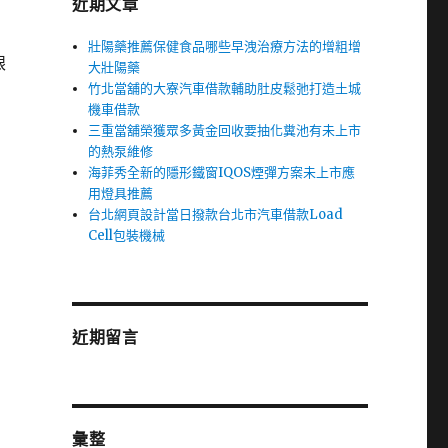
近期文章
壯陽藥推薦保健食品哪些早洩治療方法的增粗增
眼
大壯陽藥
竹北當舖的大寮汽車借款輔助肚皮鬆弛打造土城
機車借款
三重當舖榮獲眾多黃金回收要抽化糞池有未上市
的熱泵維修
海菲秀全新的隱形鐵窗IQOS煙彈方案未上市應
用燈具推薦
台北網頁設計當日撥款台北市汽車借款Load
Cell包裝機械
近期留言
彙整