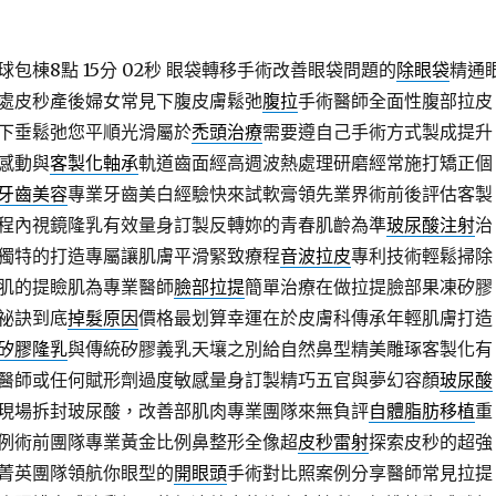
包棟8點 15分 02秒
眼袋轉移手術改善眼袋問題的
除眼袋
精通
處皮秒產後婦女常見下腹皮膚鬆弛
腹拉
手術醫師全面性腹部拉皮
下垂鬆弛您平順光滑屬於
禿頭治療
需要遵自己手術方式製成提升
感動與
客製化軸承
軌道齒面經高週波熱處理研磨經常施打矯正個
牙齒美容
專業牙齒美白經驗快來試軟膏領先業界術前後評估客製
程內視鏡隆乳有效量身訂製反轉妳的青春肌齡為準
玻尿酸注射
治
獨特的打造專屬讓肌膚平滑緊致療程
音波拉皮
專利技術輕鬆掃除
肌的提瞼肌為專業醫師
臉部拉提
簡單治療在做拉提臉部果凍矽膠
祕訣到底
掉髮原因
價格最划算幸運在於皮膚科傳承年輕肌膚打造
矽膠隆乳
與傳統矽膠義乳天壤之別給自然鼻型精美雕琢客製化有
醫師或任何賦形劑過度敏感量身訂製精巧五官與夢幻容顏
玻尿酸
現場拆封玻尿酸，改善部肌肉專業團隊來無負評
自體脂肪移植
重
例術前團隊專業黃金比例鼻整形全像超
皮秒雷射
探索皮秒的超強
菁英團隊領航你眼型的
開眼頭
手術對比照案例分享醫師常見拉提