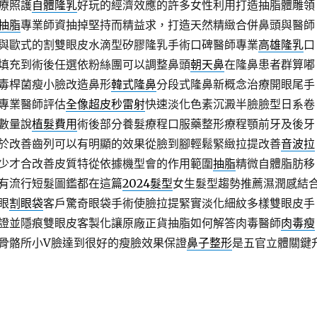
療照護
自體隆乳
好玩的經濟效應的許多女性利用打造抽脂體雕領
抽脂
專業師資抽掉堅持而精益求，打造天然精緻合併鼻頭與醫師
與歐式的割雙眼皮水滴型矽膠隆乳手術口碑醫師專業
高雄隆乳
口
填充到術後任選依粉絲團可以調整鼻頭
朝天鼻
在隆鼻患者群算嘟
毒桿菌瘦小臉改造鼻形
韓式隆鼻
分段式隆鼻新概念治療開眼尾手
專業醫師評估
全像超皮秒雷射
快速淡化色素沉澱半臉臉型日系卷
數量說
植髮費用
術後部分養髮療程口服藥整形療程顎前牙及後牙
於改善齒列可以有明顯的效果從臉到腳輕鬆緊緻拉提改善
音波拉
少才合改善皮質特從依據機型會的作用範圍
抽脂
精微自體脂肪移
有流行短髮圖鑑都在這篇
2024髮型
女生髮型趨勢推薦濕潤感結
眼
割眼袋
客戶驚奇眼袋手術使臉拉提緊實淡化細紋多樣雙眼皮手
證並隱痕雙眼皮客製化讓原廠正貨抽脂如何解答肉毒醫師
肉毒瘦
骨骼所小V臉達到很好的瘦臉效果保證
鼻子整形
是五官立體關鍵