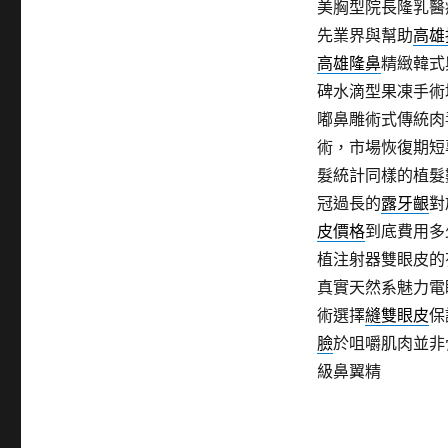
美胸型院長隆乳醫
先業界與幫助
高雄
高雄隆鼻
精緻韓式
碑水滴型果凍手術
嘟鼻雕術式傳統肉
術，市場恢復期短
髮統計同樣的植髮
冠過長的
露牙齦
對
皮價格
到底費用多
植注射器雙眼皮的
真實天然系魅力電
術選擇
縫雙眼皮
保
臉
於咀嚼肌肉並非
級鼻翼精