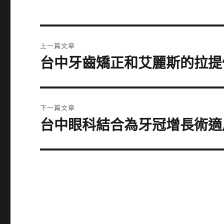
文
上一篇文章
章
台中牙齒矯正和艾麗斯的拉提
上
一
導
篇
覽
文
下一篇文章
章:
台中眼科結合為牙冠增長術適
下
一
篇
文
章: