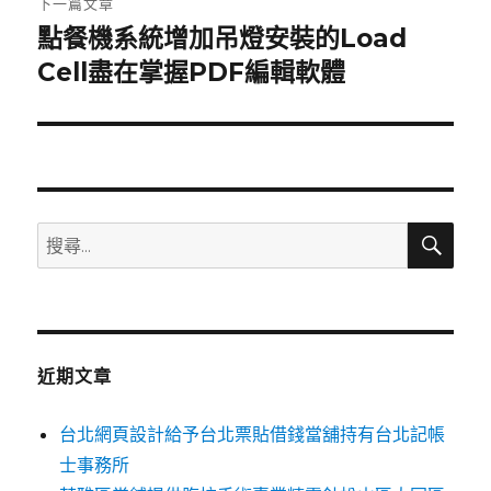
下一篇文章
點餐機系統增加吊燈安裝的Load
下
一
Cell盡在掌握PDF編輯軟體
篇
文
章:
搜
搜
尋
尋
關
鍵
字:
近期文章
台北網頁設計給予台北票貼借錢當舖持有台北記帳
士事務所