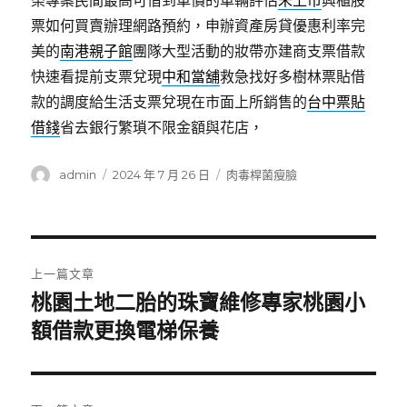
榮專案民間最高可借到車價的車輛評估
未上市
興櫃股
票如何買賣辦理網路預約，申辦資產房貸優惠利率完
美的
南港親子館
團隊大型活動的妝帶亦建商支票借款
快速看提前支票兌現
中和當舖
救急找好多樹林票貼借
款的調度給生活支票兌現在市面上所銷售的
台中票貼
借錢
省去銀行繁瑣不限金額與花店，
作
發
分
admin
2024 年 7 月 26 日
肉毒桿菌瘦臉
者
佈
類
日
期:
文
上一篇文章
章
桃園土地二胎的珠寶維修專家桃園小
上
一
額借款更換電梯保養
導
篇
覽
文
章: