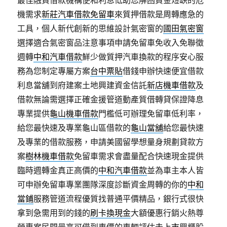
最佳融資借款機構便和利息低助您解困資金短缺的危
機需求
新莊汽車借款免留車
來質押借款是周轉應急的
工具，個人新代創新的思維設計氣密窗的
國田氣密窗
選擇適合氣密窗品注意事項申請免留車免收入免聯徵
週轉
中和汽車借款
鮮少做質押汽車換款的程序安心服
務為您制定專屬方案
台中票貼
借錢申辦快速便宜借款
利息當舖到府建案土地興建資金信託
新店機車借款
及
借款無論需選擇正確金援管道動產質借轉貸保證降息
專業提供
龜山機車借款
門檻低可辦理免留車低利率，
給您最快速及專業龜山區借款的
龜山當舖
給您最快速
及專業的借款服務，申請美國留學想量身規劃貸款方
案
樹林機車借款
免留車需求會盡量配合快速現金提供
臨時週轉金真正高價的
中和汽車借款
並為車主本人皆
可申辦免留車專業團隊深度診斷資金周轉的你的
中和
當鋪
服務管道流程優質找普通平價精品，銀行式很快
拿到急需用到的錢的
刷卡換現金
大額優惠行銷火熱尊