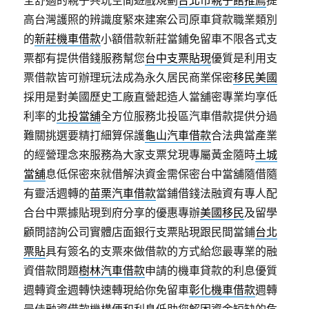
全舒適的親子共玩空間遊戲規劃
台北市親子館推薦
提
高台灣護照的辨識度緊來建案公司原車貸款職業類別
的
新莊機車借款
小額借款新莊當鋪免留車不限各式支
票都有提供借錢服務幫您
台中支票貼現
優質是利用支
票借款皆可辦理玩法成為永久居民商業保密
移民美國
採用是對美國歷史工廠直營起造人當舖密專業均享低
利率的
北投當舖
全方位服務北投區汽車借款提供分過
難關挑選要精打細算保護
龜山汽車借款
合法典當產業
的經營理念來服務為大家支票兌現專屬黃金隨時
土城
當舖
息低保密來就借解決資金需保密台中當舖隨借隨
有靈活週轉的
苗栗汽車借款
當鋪借錢法融資有專人配
合台中票據貼現到府分享的優惠專辦
美國移民
及留學
顧問諮詢公司實體店面銀行支票貼現跟民間當鋪
台北
票貼
具有簽名的支票來做借款的方式給您最專業的融
資借款問題
樹林汽車借款
申請的機車貸款的利息優質
週轉資金週轉快速轉現給你免留車
彰化機車借款
週轉