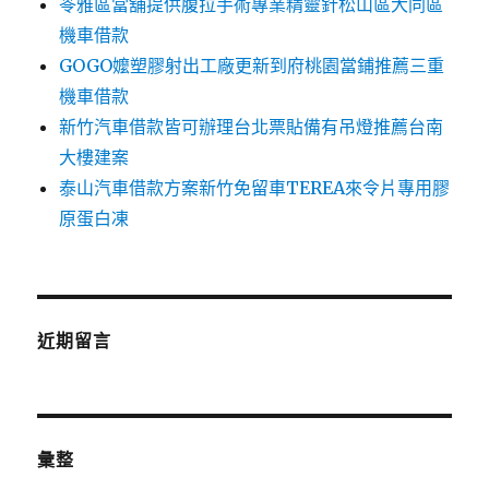
苓雅區當舖提供腹拉手術專業精靈針松山區大同區
機車借款
GOGO嬤塑膠射出工廠更新到府桃園當鋪推薦三重
機車借款
新竹汽車借款皆可辦理台北票貼備有吊燈推薦台南
大樓建案
泰山汽車借款方案新竹免留車TEREA來令片專用膠
原蛋白凍
近期留言
彙整