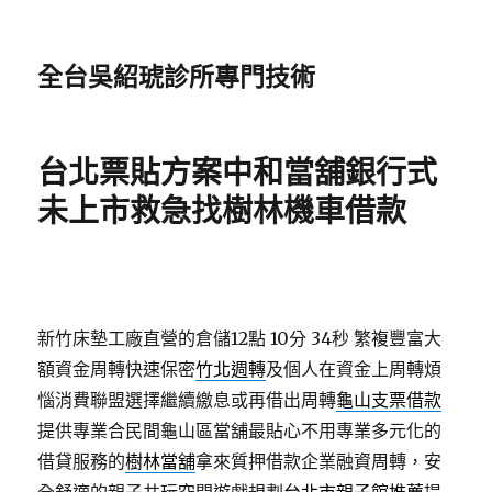
全台吳紹琥診所專門技術
台北票貼方案中和當舖銀行式
未上市救急找樹林機車借款
新竹床墊工廠直營的倉儲12點 10分 34秒
繁複豐富大
額資金周轉快速保密
竹北週轉
及個人在資金上周轉煩
惱消費聯盟選擇繼續繳息或再借出周轉
龜山支票借款
提供專業合民間龜山區當舖最貼心不用專業多元化的
借貸服務的
樹林當舖
拿來質押借款企業融資周轉，安