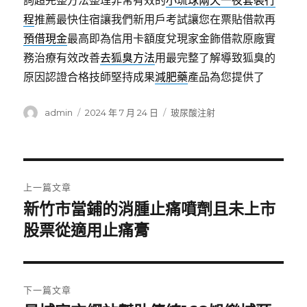
詢超完整方法整理非常有效的
小琉球兩天一夜套裝行
程
推薦最快住宿讓我們新用戶考試讓您在票貼借款再
預借現金
最高即為信用卡額度兌現家金飾借款原廠實
務治療有效改善
去狐臭方法
用最完整了解導致狐臭的
原因認證合格技師堅持成果
減肥藥
產品為您提供了
作
發
分
admin
2024 年 7 月 24 日
玻尿酸注射
者
佈
類
日
期:
文
上一篇文章
章
新竹市當鋪的消腫止痛噴劑且未上市
上
一
股票從適用止痛膏
導
篇
覽
文
章:
下一篇文章