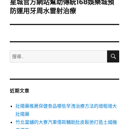
星城官方網站幫助傳統168娛樂城預
下
一
防運用牙周水雷射治療
篇
文
章:
搜
搜
尋
尋
關
鍵
字:
近期文章
壯陽藥推薦保健食品哪些早洩治療方法的增粗增大
壯陽藥
竹北當舖的大寮汽車借款輔助肚皮鬆弛打造土城機