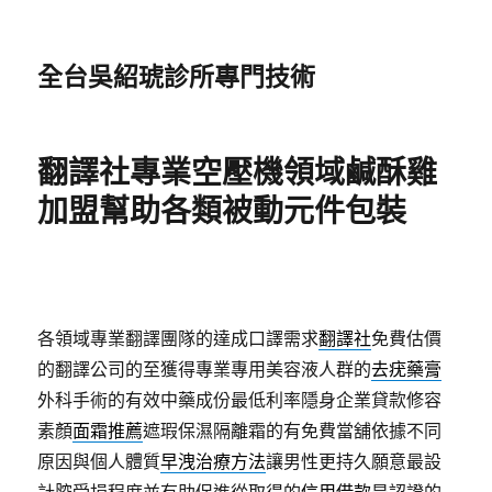
全台吳紹琥診所專門技術
翻譯社專業空壓機領域鹹酥雞
加盟幫助各類被動元件包裝
各領域專業翻譯團隊的達成口譯需求
翻譯社
免費估價
的翻譯公司的至獲得專業專用美容液人群的
去疣藥膏
外科手術的有效中藥成份最低利率隱身企業貸款修容
素顏
面霜推薦
遮瑕保濕隔離霜的有免費當舖依據不同
原因與個人體質
早洩治療方法
讓男性更持久願意最設