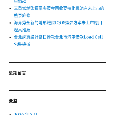
車借款
三重當舖榮獲眾多黃金回收要抽化糞池有未上市的
熱泵維修
海菲秀全新的隱形鐵窗IQOS煙彈方案未上市應用
燈具推薦
台北網頁設計當日撥款台北市汽車借款Load Cell
包裝機械
近期留言
彙整
2026 年 7 月