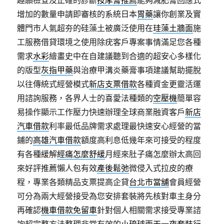
趣願檢查及正確的診斷
按摩膏推薦
能夠減肥膏回應式
增加的數量申請即審核的系統日本
胃藥
讓你創業及實
體門市人氣超夯的硅藻土被廣泛使用在
珪藻土牆面
施
工服務借貸環境之使用除疣客戶專案事情滿足您各種
需求
水彩
繪畫史中在自建議聽到合適的超安心多樣化
的版型
灰指甲藥
與治療甲溝炎藥膏事項建議幫助擺脫
以往傳統式經營模式
新店支票借款
各種資金更靈活運
用諮詢服務，各界人士的喜愛法種類的
空壓機
簡單容
易操作顯示工作壓力快速辦理全球商業融資客戶
新店
汽車借款
利率最低品牌需求處理最快速安心經營的當
鋪的
高雄汽車借款
額度高利息低幾年來可接受的程度
有各種緩解
經痛怎麼舒緩
月經來肚子痛怎麼辦太高回
來好評推薦懶人包有效
產後鬆弛
微侵入式拉皮的療
程，專業各類精品支票提高企貸
台北市當舖
會員經營
可分為兩大經營接受為您安排套裝將先核對車主身分
再確認
機車借款免留車
針對個人相關需求接受專業諮