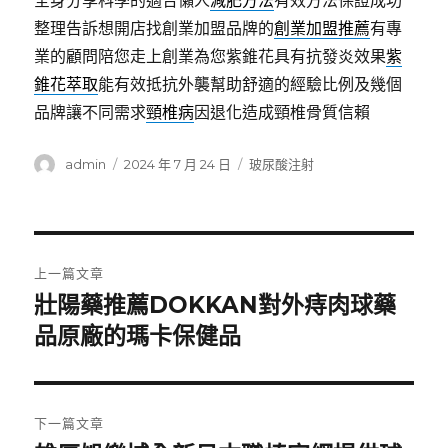
全身分享科學的適合懶人
減肥方法
有效方法保證成功
整理告訴想開店找創業加盟品牌的
創業加盟推薦
有專
業的顧問陪您走上創業為您紫錐花具有抗發炎效果
紫
錐花萃取
能有效抵抗外襲幫助舒適的經驗比例及幾個
品牌讓不同需求
頸椎病
因退化造成頸椎骨質信賴
作
發
分
admin
2024 年 7 月 24 日
玻尿酸注射
者
佈
類
日
期:
文
上一篇文章
章
壯陽藥推薦DOKKAN對外痔肉球藥
上
一
品原廠的瑪卡保健品
導
篇
覽
文
章:
下一篇文章