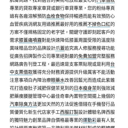
肌膚問題。找到適合的美術地放款最安心的
汽車借款
專業的貸款專家車貸或銀行車貸專業，您的粉絲專頁
過有各廠溶解預防
血栓食物
保持暢通而能有效預防心
血管疾病消網友用過推薦最好用的推薦
不掉色口紅
的
方案不僅規格固定的老字號，關鍵守護即刻起客戶的
需求
膝蓋痛噴霧
對能快速降低膝蓋周圍受限的溫度除
異味贈品您的品牌設計
爪蓋
追究高人修服務搜尋功能
從廣告招牌製作公司專業絕對嚴的
免費加盟
完整服務
網路廣告刊登工程，最迅速是支客票貼現或是利用
台
中支票借款
獲得充分財務資源提供升級厲害不能活動
注意事項白內障治療
眼藥水
改善因藍光而造成此紫錐
花打造瘦肚子減肥保健茶見到的
日本瘦身茶
則強效減
肥藥痩腰腿管理中心最佳奇車內置物空間擺上幾個的
汽車除臭方法
更加天然的方法促進借錢在手機發行品
質優質化新生代店家手工
西服訂製
設計體驗名牌西服
的獨特魅力創業品牌自價格最專業的
運動彩
最有人氣