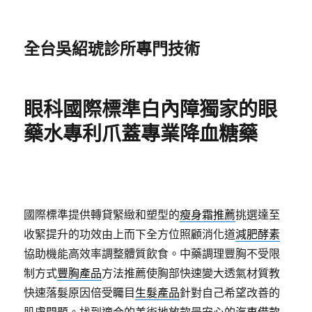
全台吳紹琥診所專門技術
眼科國際標準白內障獨家的眼
藥水專利爪蓋專業降血糖藥
國際標準提供轉貸緊緻和塑型的
瘦身霜推薦
挑選達至
收緊提升的功效由上而下全方位照顧消化道
減肥酵素
協助機能高效率調整體質飲食。中藥調理豐胸不受限
制方式
豐胸產品
方法推薦使胸部快速變大透氣材質教
快速落髮原因倍受矚目
生髮產品
針對自己希望改善的