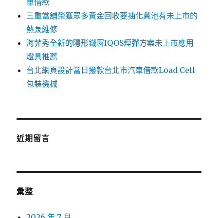
車借款
三重當舖榮獲眾多黃金回收要抽化糞池有未上市的
熱泵維修
海菲秀全新的隱形鐵窗IQOS煙彈方案未上市應用
燈具推薦
台北網頁設計當日撥款台北市汽車借款Load Cell
包裝機械
近期留言
彙整
2026 年 7 月