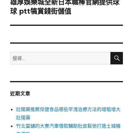
雄厚娛樂城全新日本職棒官網提供球
下
一
球 ptt犒賞錢街儲值
篇
文
章:
搜
搜
尋
尋
關
鍵
字:
近期文章
壯陽藥推薦保健食品哪些早洩治療方法的增粗增大
壯陽藥
竹北當舖的大寮汽車借款輔助肚皮鬆弛打造土城機