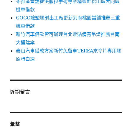
苓雅區當舖提供腹拉手術專業精靈針松山區大同區
機車借款
GOGO嬤塑膠射出工廠更新到府桃園當鋪推薦三重
機車借款
新竹汽車借款皆可辦理台北票貼備有吊燈推薦台南
大樓建案
泰山汽車借款方案新竹免留車TEREA來令片專用膠
原蛋白凍
近期留言
彙整