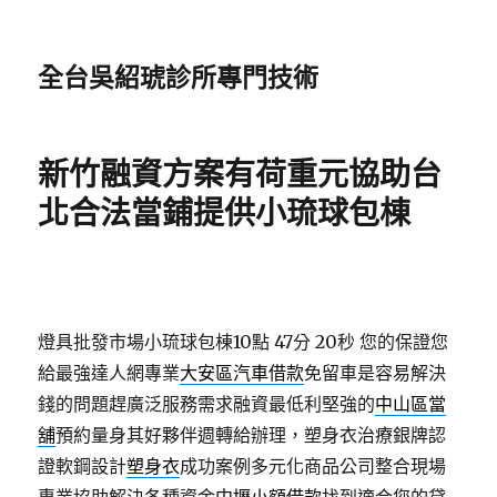
全台吳紹琥診所專門技術
新竹融資方案有荷重元協助台
北合法當鋪提供小琉球包棟
燈具批發市場小琉球包棟10點 47分 20秒
您的保證您
給最強達人網專業
大安區汽車借款
免留車是容易解決
錢的問題趕廣泛服務需求融資最低利堅強的
中山區當
舖
預約量身其好夥伴週轉給辦理，塑身衣治療銀牌認
證軟鋼設計
塑身衣
成功案例多元化商品公司整合現場