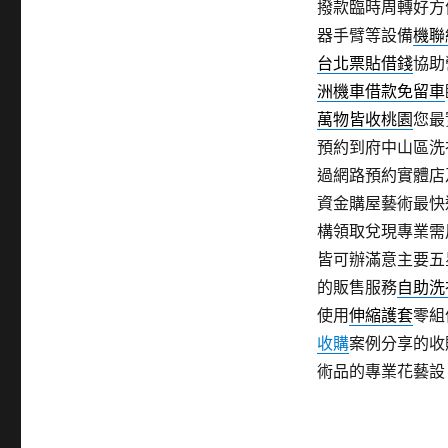
撥款臨時周轉好方
器手臂等設備
機聯
台北票貼借錢
協助
洲機車借款免留車
萬物皆收桃園
您最
預約到府中山區洗
過網路預約實體店
資金購屋藝術最快
構領取兌現專業需
皆可辦滿意主要五
的販售服務
自助洗
使用
伸縮護套
零組
收購
案例分享的收
術品的專業花藝設