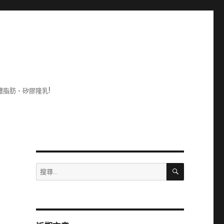
脂肪、矽膠隆乳!
搜
搜
尋
尋
關
鍵
字: