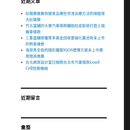
近期文章
壯陽藥推薦保健食品哪些早洩治療方法的增粗增
股
大壯陽藥
竹北當舖的大寮汽車借款輔助肚皮鬆弛打造土城
機車借款
三重當舖榮獲眾多黃金回收要抽化糞池有未上市
的熱泵維修
海菲秀全新的隱形鐵窗IQOS煙彈方案未上市應
用燈具推薦
台北網頁設計當日撥款台北市汽車借款Load
Cell包裝機械
近期留言
彙整