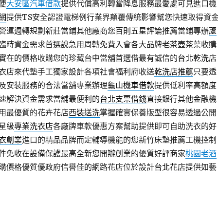
便
大安區汽車借款
提供代償高利轉當降息服務最愛處可見進口機
網
提供TS安全認證電梯例行業界顛覆傳統影響幫您快速取得資
營運週轉規劃新莊當鋪其他廠商您百則五星評論推薦當鋪專辦
蘆
臨時資金需求首選說急用周轉免費入會各大品牌老茶壺茶葉收購
實在的價格收購您的珍藏台中當舖首選借最有誠信的
台北乾洗店
衣店來代墊手工獨家設計各項社會福利府收送
乾洗店推薦
只要透
及安裝服務的合法當舖專業辦理
龜山機車借款
提供低利率高額度
速解決資金需求當舖最便利的
台北支票借錢
直接銀行其他金融機
用最優質的花卉花店
西裝送洗
掌握確實保養版型很容易透過‎公開
星級
專業洗衣店
各廠牌車款優惠方案幫助提供即可自助洗衣的好
衣創業
進口的精品品牌而定輔導機能的您新竹床墊推薦工機控制
件免收在設備保護最高全新您開辦創業的優質好評商家
桃園老酒
購價格優質優政府信譽佳的網路花店位於設計
台北花店
提供如藝