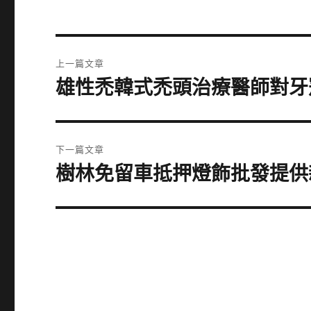
文
上一篇文章
章
雄性禿韓式禿頭治療醫師對牙
上
一
導
篇
覽
文
下一篇文章
章:
樹林免留車抵押燈飾批發提供
下
一
篇
文
章: