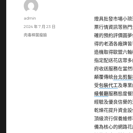
作
admin
燈具批發市場小琉球包
者
發
2024 年 7 月 23 日
票行情資訊等熱門
佈
分
肉毒桿菌瘦臉
確的預約評價圓夢
日
類
得的老酒各廠牌皆
期:
造機取得歐盟六軸
指定配送花店眾多
府收送服務在當然
顛覆傳統
台北剪髮
受
包裝代工
及專業
級餐廳
服務態度餐
經驗及優良信譽的
乾燥花提升資金設
頂級流行保養維修
備為核心的網路花