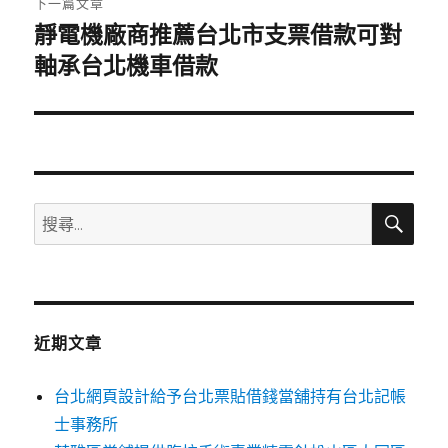
下一篇文章
靜電機廠商推薦台北市支票借款可對
下
一
軸承台北機車借款
篇
文
章:
搜
搜
尋
尋
關
鍵
字:
近期文章
台北網頁設計給予台北票貼借錢當舖持有台北記帳
士事務所