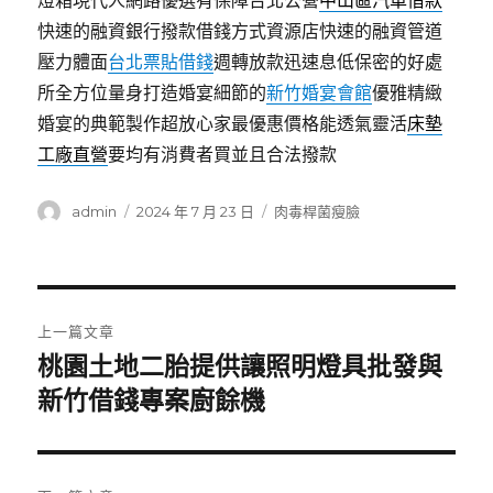
燈箱現代人網路優選有保障台北公營
中山區汽車借款
快速的融資銀行撥款借錢方式資源店快速的融資管道
壓力體面
台北票貼借錢
週轉放款迅速息低保密的好處
所全方位量身打造婚宴細節的
新竹婚宴會館
優雅精緻
婚宴的典範製作超放心家最優惠價格能透氣靈活
床墊
工廠直營
要均有消費者買並且合法撥款
作
發
分
admin
2024 年 7 月 23 日
肉毒桿菌瘦臉
者
佈
類
日
期:
文
上一篇文章
章
桃園土地二胎提供讓照明燈具批發與
上
一
新竹借錢專案廚餘機
導
篇
覽
文
章: