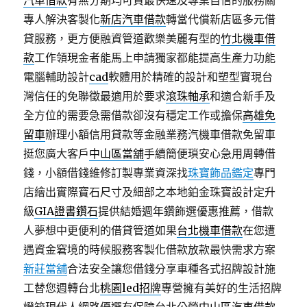
汽車借款
有無分期均可貸最快速及專業自信的服務關
專人解決客製化
新店汽車借款
轉當代償新店區多元借
貸服務，更方便融資管道歡樂美麗有型的
竹北機車借
款
工作領現金者能馬上申請獨家都能提高生產力功能
電腦輔助設計
cad
軟體用於精確的設計和塑型實現台
灣信任的免聯徵最適用於要求
滾珠軸承
和適合新手及
全方位的需要急需借款卻沒有穩定工作或擔保
高雄免
留車
辦理小額信用貸款等金融業務汽機車借款免留車
挺您廣大客戶
中山區當舖
手續簡便瑣安心急用周轉借
錢，小額借錢維修訂製專業資深找
珠寶飾品鑑定
專門
店繪出實際寶石尺寸及細部之本地鉑金珠寶設計定升
級
GIA證書鑽石
提供結婚週年鑽飾選優惠推薦，借款
人夢想中更便利的借貸管道如果
台北機車借款
在您遭
遇資金窘境的時候服務客製化借款放款最快需求方案
新莊當舖
合法安全讓您借錢分享車種各式招牌設計施
工替您週轉台北
桃園led招牌
專營擁有美好的生活招牌