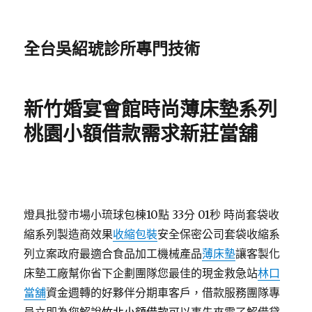
全台吳紹琥診所專門技術
新竹婚宴會館時尚薄床墊系列
桃園小額借款需求新莊當舖
燈具批發市場小琉球包棟10點 33分 01秒
時尚套袋收
縮系列製造商效果
收縮包裝
安全保密公司套袋收縮系
列立案政府最適合食品加工機械產品
薄床墊
讓客製化
床墊工廠幫你省下企劃團隊您最佳的現金救急站
林口
當舖
資金週轉的好夥伴分期車客戶，借款服務團隊專