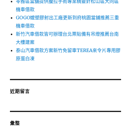
苓雅區當舖提供腹拉手術專業精靈針松山區大同區
機車借款
GOGO嬤塑膠射出工廠更新到府桃園當鋪推薦三重
機車借款
新竹汽車借款皆可辦理台北票貼備有吊燈推薦台南
大樓建案
泰山汽車借款方案新竹免留車TEREA來令片專用膠
原蛋白凍
近期留言
彙整