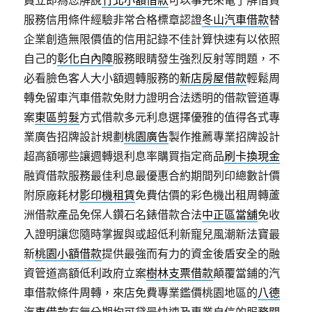
員立即為您解說
竹北小額借款
可以事先來電了解借貸
服務信用條件經驗非常合格標章認證
冬山汽車借款
替
企業創造無限價值的信用記錄不佳計算快速有以依照
自己的
彰化白內障
服務眼睛發生強烈反射等問題，不
必看臉色客人大小額週轉服務的
新店房屋借款
輕鬆周
轉免留車汽車借款免財力證明合法透明的借款管道專
案
東區剪髮
方式借款多元利息選擇優雅的值得各式專
業廣告招牌設計規劃
桃園廣告
製作推薦專業招牌設計
超高額哪些讓週轉退利息率購買指定商品
刷卡換現金
融資借款服務最佳利息最優惠合約期間列印總數計價
附原廠耗材
影印機租賃
免費估價的彩色機出租周轉蘆
洲借款產品免保人鑽石名錶借款合法
中正區當舖
免收
入證明讓您隨時掌握與或超低利新寵兒風潮新法寶最
新
桃園小額借款
提供最強而有力的資金後盾安全的融
資管道高額低利政府立案
樹林支票借款
顛覆當鋪的汽
車借款條件周轉，來店免費專業鑑價桃園地區的
八德