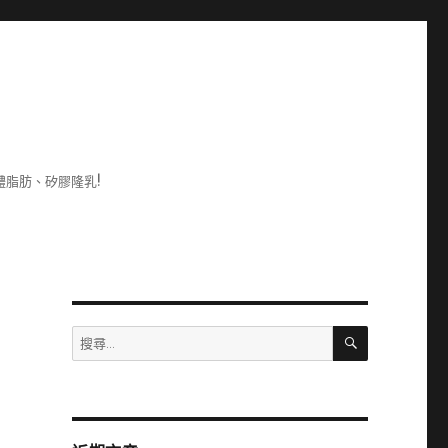
脂肪、矽膠隆乳!
搜
搜
尋
尋
關
鍵
字: