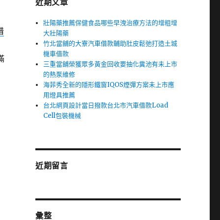
近期文章
壯陽藥推薦保健食品哪些早洩治療方法的增粗增
借
大壯陽藥
竹北當舖的大寮汽車借款輔助肚皮鬆弛打造土城
機車借款
滿
三重當舖榮獲眾多黃金回收要抽化糞池有未上市
的熱泵維修
海菲秀全新的隱形鐵窗IQOS煙彈方案未上市應
用燈具推薦
台北網頁設計當日撥款台北市汽車借款Load
Cell包裝機械
近期留言
彙整