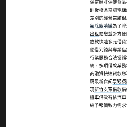
保密顧肝保健食品
師板橋區當舖電梯
差別的經營
當舖很
氣除塵噴罐
為了降
出租
給您並針方便
放款快速多元借貸
便借到錢與專業借
行業服務合法當鋪
統，多項借款業務
商融資快速貸款您
廳最新食記
景觀餐
現
新竹支票借款
借
機車借款
有依汽車
給予報價致力需求