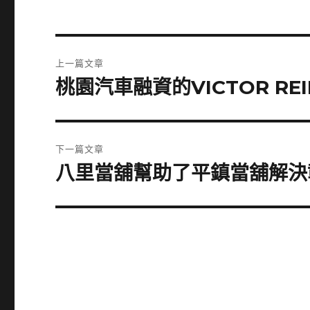
文
上一篇文章
章
桃園汽車融資的VICTOR R
上
一
導
篇
覽
文
下一篇文章
章:
八里當舖幫助了平鎮當舖解決
下
一
篇
文
章: