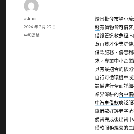
作
admin
燈具批發市場小琉球包
者
發
2024 年 7 月 23 日
錢
有價物皆可借客
佈
分
中和當舖
借錢管道救急程序
日
類
意再貸才企業舖使
期:
借款服務，優惠利
求，專業中小企業
具有最適合的依照
自行可循環機車或
設備進行全面詳細
業界深耕的
台中借
中汽車借款
廣泛服
車借款
好評老字號
備貨完成後出貨中
借款服務經營的二