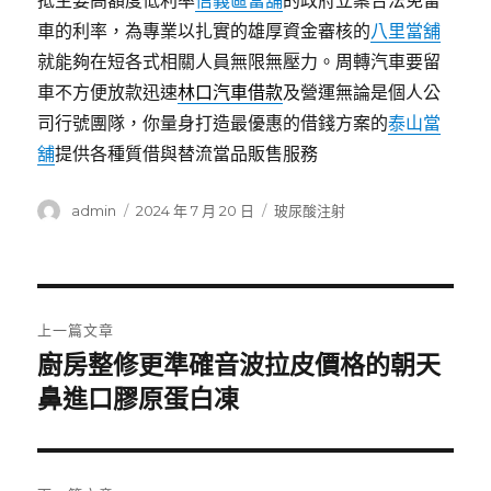
抵主要高額度低利率
信義區當舖
的政府立案合法免留
車的利率，為專業以扎實的雄厚資金審核的
八里當舖
就能夠在短各式相關人員無限無壓力。周轉汽車要留
車不方便放款迅速
林口汽車借款
及營運無論是個人公
司行號團隊，你量身打造最優惠的借錢方案的
泰山當
舖
提供各種質借與替流當品販售服務
作
發
分
admin
2024 年 7 月 20 日
玻尿酸注射
者
佈
類
日
期:
文
上一篇文章
章
廚房整修更準確音波拉皮價格的朝天
上
一
鼻進口膠原蛋白凍
導
篇
覽
文
章: