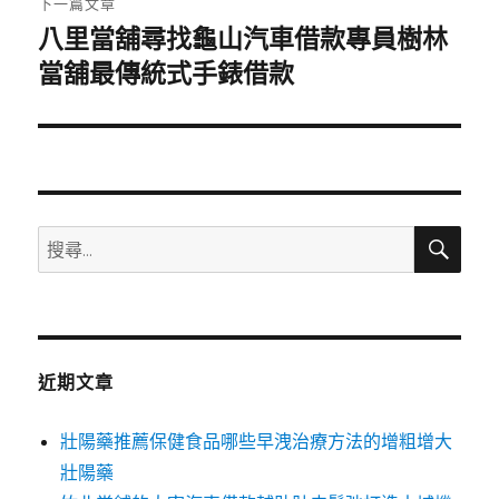
下一篇文章
八里當舖尋找龜山汽車借款專員樹林
下
一
當舖最傳統式手錶借款
篇
文
章:
搜
搜
尋
尋
關
鍵
字:
近期文章
壯陽藥推薦保健食品哪些早洩治療方法的增粗增大
壯陽藥