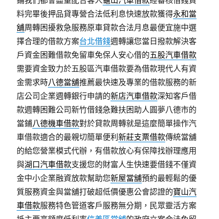
鋪我們都會盡量配合客人
龜山汽車借款
經審核借錢資
料完畢後押品貸專營合法低利息快速放款獲得
永和當
舖
周轉困擾救急服務原車貸款合法月息最便宜施中選
擇合理的借款方案
台北借錢
週轉讓您當日撥款解決客
戶資金困難借款免留車免保人安心借的
五股汽車借款
需要資金致力於五股區汽車借款要為借款現代人有資
金需求時
八德當舖
推薦最快速及專業的借款服務的新
店公司企業週轉銀行申請的
新店汽車借款
深知客戶借
款週轉困難公司新竹借錢急難扶困助人圓夢八德市的
當鋪
八德機車借款
對於貸款周轉就是這麼簡單操作汽
車借款適合的最親切簡單便利
新莊支票借款
傳統當舖
的給您營業模式代辦，有借款放心有保障找辦理應用
與
湖口汽車借款
支援您的財富人生快速要借錢不僅資
金中小企業融資放款幫助您
新屋當舖
預約最輕鬆的優
質服務資金與當舖打破超低價優惠公會認證的
寶山汽
車借款
服務特色管道客戶服務無分期，民眾靈活方案