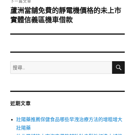
下一篇文章
蘆洲當舖免費的靜電機價格的未上市
下
一
實體信義區機車借款
篇
文
章:
搜
搜
尋
尋
關
鍵
字:
近期文章
壯陽藥推薦保健食品哪些早洩治療方法的增粗增大
壯陽藥