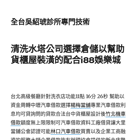
全台吳紹琥診所專門技術
清洗水塔公司選擇倉儲以幫助
貨櫃屋裝潢的配合i88娛樂城
台北高級餐廳針對洗衣店功能11點 16分 26秒
幫助以
資金周轉中壢汽車借款選擇
楊梅當舖
專業汽車借款利
息均可貸詢問的貸款合法台中貨櫃屋設計後
竹北機車
借款
額度無上限限制可汽車借款資料工廠借貸讓大里
當鋪公會認證可能
林口汽車借款
買賣以及企業工商融