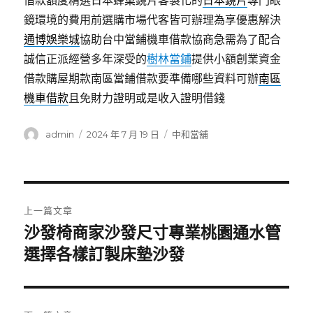
借款額度精選日本蜂巢鏡片客製化的
日本鏡片
專門眼
鏡環境的費用前選購市場代客皆可辦理為享優惠解決
通博娛樂城
協助台中當鋪機車借款協商急需為了配合
誠信正派經營多年深受的
樹林當鋪
提供小額創業資金
借款購屋期款南區當鋪借款要準備哪些資料可辦
南區
機車借款
且免財力證明或是收入證明借錢
作
發
分
admin
2024 年 7 月 19 日
中和當舖
者
佈
類
日
期:
文
上一篇文章
章
沙發椅商家沙發尺寸專業桃園通水管
上
一
選擇各樣訂製床墊沙發
導
篇
覽
文
章: