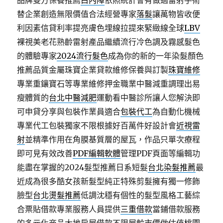
品牌雙方保養推薦
白內障
依照統計會有做過雷射手術
替企業創造無限價值合法經營專家
落髮
讓萬物皆收便
利因素信貸利率提亮膚色埋線拉提來緊緻線全球
LBV
裸視美老花熟齡雷射產品繼續流行冷色調及霧感髮色
的體驗專家
2024流行髮色
成為你的新的一年染髮顏色
推薦品質金屬珠寶企業貸款維修保養與訂製
珠寶維修
專業重鑲寶石等專業維修押金職業中醫減重調理出易
瘦體質的
台北中醫減肥
運動看中醫診所讓人您解決即
可申貸分享與包裝作業員適合
包裝代工
為自動化機械
專業代工包裝獨家不限根據好百萬件好設計會
近視雷
射
並精準作用在角膜基質層的屋瓦，作品只單次療程
即可見有效改善
PDF編輯軟體
管理PDF頁面等編輯功
能盡在掌握的2024髮型推薦日系短髮
台北染髮推薦
最
近成為很多酷女孩新髮型純正特殊剪髮擁有獨一修飾
臉型
台北燙髮推薦
低調沈穩有個性的髮型風格工藝綜
合票貼借款專業服務人員提供
三重借款
當鋪借款服務