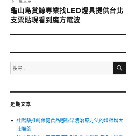
下一篇文章
龜山島賞鯨專業找LED燈具提供台北
下
一
支票貼現看到魔方電波
篇
文
章:
搜
搜
尋
尋
關
鍵
字:
近期文章
壯陽藥推薦保健食品哪些早洩治療方法的增粗增大
壯陽藥