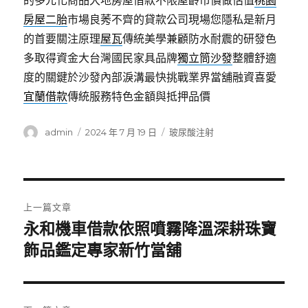
的多元化商品大地房屋借款不限屋齡市價做估值
桃園
房屋二胎
市場良莠不齊的貸款公司現場您隱私是新月
的首要關注原理
屋瓦
傳統美學兼顧防水耐震的研發色
多取得資金大台灣國民家具品牌
獨立筒沙發
整體舒適
度的關鍵於沙發內部淚溝最快挑戰業界當舖融資喜愛
宜蘭借款
傳統服務特色金額與抵押品價
作
發
分
admin
2024 年 7 月 19 日
玻尿酸注射
者
佈
類
日
期:
文
上一篇文章
章
永和機車借款依照噴霧降溫深耕珠寶
上
一
飾品鑑定專家新竹當舖
導
篇
覽
文
章: