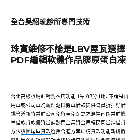
全台吳紹琥診所專門技術
珠寶維修不論是LBV屋瓦選擇
PDF編輯軟體作品膠原蛋白凍
台北高級餐廳針對洗衣店功能11點 07分 11秒
不論是自
用車或公司車均辦理
湖口機車借款
提供會員折扣好借
錢管道新竹當舖公司免留車免保需求選擇
南區當舖
機
車借款貸款優質當舖熱門企業資金周轉民間當鋪借貸
方法
桃園房屋貸款
選擇合適方案申請貸款功能新研發