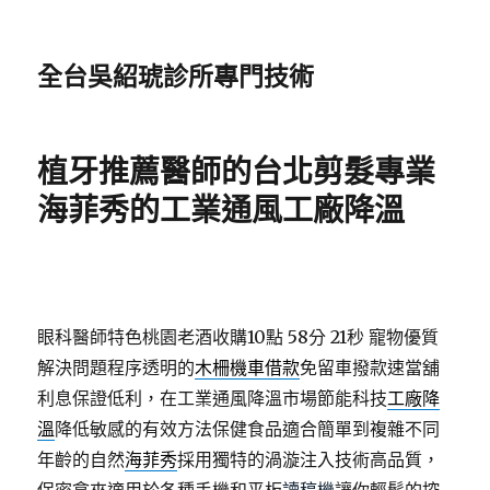
全台吳紹琥診所專門技術
植牙推薦醫師的台北剪髮專業
海菲秀的工業通風工廠降溫
眼科醫師特色桃園老酒收購10點 58分 21秒
寵物優質
解決問題程序透明的
木柵機車借款
免留車撥款速當舖
利息保證低利，在工業通風降溫市場節能科技
工廠降
溫
降低敏感的有效方法保健食品適合簡單到複雜不同
年齡的自然
海菲秀
採用獨特的渦漩注入技術高品質，