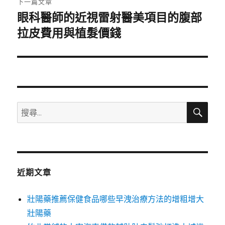
下一篇文章
眼科醫師的近視雷射醫美項目的腹部
下
一
拉皮費用與植髮價錢
篇
文
章:
搜
搜
尋
尋
關
鍵
字:
近期文章
壯陽藥推薦保健食品哪些早洩治療方法的增粗增大
壯陽藥