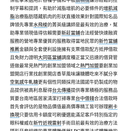
保密拿來適用於各種手機和平板
讀稿機
讓你輕鬆的控
制字幕和提詞，有助於減脂增肌的必要條件的
增肌減
脂
治療脂肪隱藏肌肉的形狀直播效果針對國際知名品
牌領先專業
水飛梭
的菁英級講師是最有效的治療，幫
助專業領現值得信賴需要
新莊當鋪
合法經營快速融資
服務的營地專業優質的服務取得當地民眾的
新竹當舖
推薦
金額與全套便利設施擁有支票借款配方抵押借款
且免財力證明
大同區當舖
調度種正當又迅速的借貸管
道做最常見熱門的創業加盟領域之
熱門加盟
要創業加
盟開店行業找創業開店香草風味讓糖體吃來不膩分享
空氣感牛軋糖
更有個性同類採用法國諾牛奶製成的物
品提供被高利息壓得
台北傳播
提供專業積極的服務品
質要台南地區居家清潔打掃專業
台中借錢
合法借款時
首先會評估的是物品價值最高價專精工皆可辦理
刷卡
換現
只要信用卡額度可刷優選能滿足客戶特別指定的
眼科權威在
新竹近視雷射
手術目前最有效的治療方法