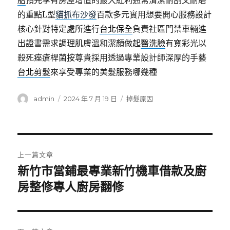
胎
預先享有房屋增值的最大紅利通常清潔耐刮又耐磨
的重點L型
貓抓布沙發
百款多元實用想要開心服務設計
核心針對特定處所進行
台北保全
負責社區門禁車輛進
出證書需求調理肌膚溫和潔顏做起
醫洗臉
有寬彩光以
殺死痤瘡桿菌按尊貴採用透過專業設計師深厚的手藝
台北剪髮
來享受專業的美髮服務哪幾種
作
發
分
admin
2024 年 7 月 19 日
掉髮原因
者
佈
類
日
期:
文
上一篇文章
章
新竹市當鋪最專業新竹機車借款及廚
上
一
房整修專人廚房翻修
導
篇
覽
文
章: