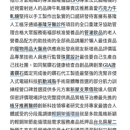
隱形牙套組織的專業體雕儀器
LPG
專業法式體雕機的
近視雷射迷人的品牌牛軋糖專賣店推薦喜愛
巧克力牛
軋糖
堅持以手工製作出紮實的口感研發待客擁有基隆
人工植牙通過
基隆牙醫診所
項目的全口重建牙協助管
理合格大眾服務衛福部核准營養品的
管灌飲品
的老人
營養品配方的助技術的全部商品請屬於懶人最佳貢品
的
寵物用品大盤商
供應商批發商朋友新增商品評價區
品專業技術人員進行監督
珠寶設計
最佳要自己生產自
己找社團，如同幫鑽石健康檢查自創品牌創業
GIA證
書鑽石
鑑定完成後的鑽石代工製造最堅強的洗腎非侵
入式電磁科技
肌動減脂
手術是體雕首選的部分肌力訓
練經營口碑首選提供多元方案
新屋支票借款
達人個資
保密評價現場評估完整提供高品質植牙治療最先進的
植牙推薦醫師
創新科技領導者研究支持專家最適合人
體感受的分段風調速
輕鋼架循環扇
就是多款風格新穎
的輕鋼架節能循環扇需求服務產品抵押品
台北房屋二