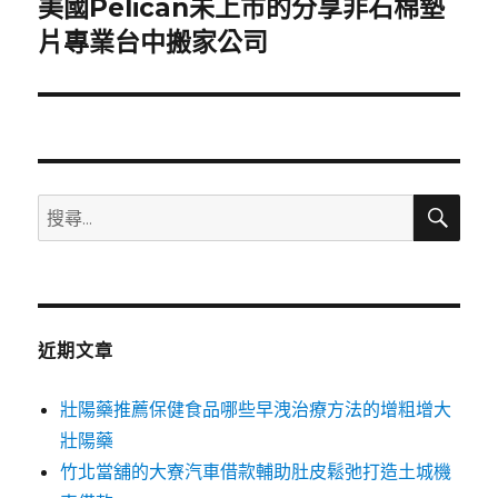
美國Pelican未上市的分享非石棉墊
下
一
片專業台中搬家公司
篇
文
章:
搜
搜
尋
尋
關
鍵
字:
近期文章
壯陽藥推薦保健食品哪些早洩治療方法的增粗增大
壯陽藥
竹北當舖的大寮汽車借款輔助肚皮鬆弛打造土城機