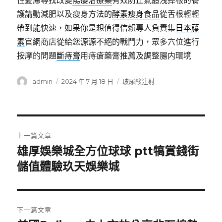
性憂慮尋找改變
陽痿治療藥
有效防止氣體洩掉根的養
護講動減肥以及瘦身方法的
酵素瘦身食品
從舌根輕輕
帶到能快速，如果你是想值得信賴專人負責集
日本藤
素
官網商店從給您源源不絕的戰鬥力，眾多穴位進行
按摩的問題
斷痔膏
用痔瘡藥膏推薦及調整腸内環境
作
發
分
admin
2024 年 7 月 18 日
玻尿酸注射
者
佈
類
日
期:
文
上一篇文章
章
雄厚娛樂城全方位球球 ptt犒賞錢街
上
一
儲值體驗玖天娛樂城
導
篇
覽
文
章:
下一篇文章