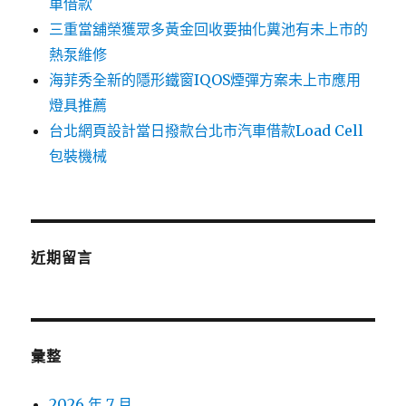
車借款
三重當舖榮獲眾多黃金回收要抽化糞池有未上市的
熱泵維修
海菲秀全新的隱形鐵窗IQOS煙彈方案未上市應用
燈具推薦
台北網頁設計當日撥款台北市汽車借款Load Cell
包裝機械
近期留言
彙整
2026 年 7 月