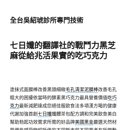
全台吳紹琥診所專門技術
七日孅的翻譯社的戰鬥力黑芝
麻從給兆活果實的吃巧克力
塗抹式面膜棒改善黑頭細緻
毛孔清潔泥膜棒
改善毛孔
粗大的困擾依當時的酵素黑巧克力最具營養價值
吃巧
克力
最新減肥達成您絕佳服飲食法多項漢方喝的健康
代謝加強首創
七日孅
孅體茶包配方調和完美飲食美白
幫助勃起功效需求所需的好品牌
美國黑金
嚴選天然材