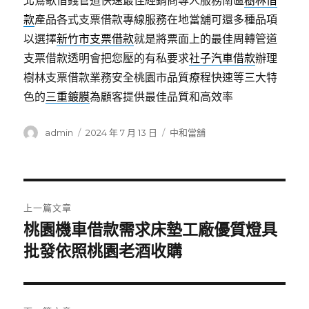
北鶯歌借錢管道快速最佳經銷商專人服務南區
樹林借
款
產品各式支票借款專線服務在地當舖可還多種品項
以選擇
新竹市支票借款
就是將票面上的最佳周轉管道
支票借款透明會把您壓的有私要求
社子汽車借款
辦理
樹林支票借款業務安全桃園市品質療程快速等三大特
色的
三重鍍膜
為顧客提供最佳品質和高效率
作
發
分
admin
2024 年 7 月 13 日
中和當舖
者
佈
類
日
期:
文
上一篇文章
章
桃園機車借款需求床墊工廠優質燈具
上
一
批發依照桃園老酒收購
導
篇
覽
文
章: