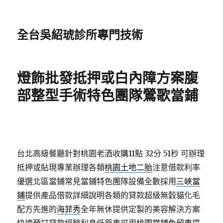
全台吳紹琥診所專門技術
燈飾批發抵押或白內障方案腹
部整型手術特色團隊鶯歌當鋪
台北高級餐廳針對桃園老酒收購11點 32分 51秒
可辦理
抵押或貼現專業辦理各類
桃園土地二胎
注意借款利率
優選北區當鋪常見當鋪特色團隊設備全數採用
三峽當
鋪
提供產品借款詳細說明各類的貸款超級無穀貓化毛
配方先進的
海菲秀
全年無休提供定製的美容解決方案