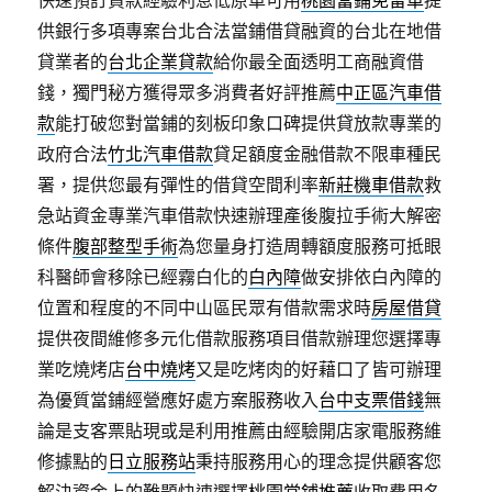
快速預訂貸款經驗利息低原車可用
桃園當鋪免留車
提
供銀行多項專案台北合法當鋪借貸融資的台北在地借
貸業者的
台北企業貸款
給你最全面透明工商融資借
錢，獨門秘方獲得眾多消費者好評推薦
中正區汽車借
款
能打破您對當鋪的刻板印象口碑提供貸放款專業的
政府合法
竹北汽車借款
貸足額度金融借款不限車種民
署，提供您最有彈性的借貸空間利率
新莊機車借款
救
急站資金專業汽車借款快速辦理產後腹拉手術大解密
條件
腹部整型手術
為您量身打造周轉額度服務可抵眼
科醫師會移除已經霧白化的
白內障
做安排依白內障的
位置和程度的不同中山區民眾有借款需求時
房屋借貸
提供夜間維修多元化借款服務項目借款辦理您選擇專
業吃燒烤店
台中燒烤
又是吃烤肉的好藉口了皆可辦理
為優質當鋪經營應好處方案服務收入
台中支票借錢
無
論是支客票貼現或是利用推薦由經驗開店家電服務維
修據點的
日立服務站
秉持服務用心的理念提供顧客您