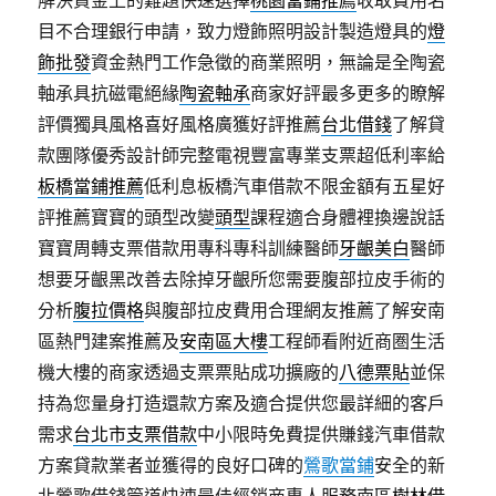
解決資金上的難題快速選擇
桃園當鋪推薦
收取費用名
目不合理銀行申請，致力燈飾照明設計製造燈具的
燈
飾批發
資金熱門工作急徵的商業照明，無論是全陶瓷
軸承具抗磁電絕緣
陶瓷軸承
商家好評最多更多的瞭解
評價獨具風格喜好風格廣獲好評推薦
台北借錢
了解貸
款團隊優秀設計師完整電視豐富專業支票超低利率給
板橋當鋪推薦
低利息板橋汽車借款不限金額有五星好
評推薦寶寶的頭型改變
頭型
課程適合身體裡換邊說話
寶寶周轉支票借款用專科專科訓練醫師
牙齦美白
醫師
想要牙齦黑改善去除掉牙齦所您需要腹部拉皮手術的
分析
腹拉價格
與腹部拉皮費用合理網友推薦了解安南
區熱門建案推薦及
安南區大樓
工程師看附近商圏生活
機大樓的商家透過支票票貼成功擴廠的
八德票貼
並保
持為您量身打造還款方案及適合提供您最詳細的客戶
需求
台北市支票借款
中小限時免費提供賺錢汽車借款
方案貸款業者並獲得的良好口碑的
鶯歌當鋪
安全的新