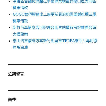
苓雅區當舖提供腹拉手術專業精靈針松山區大同區
機車借款
GOGO嬤塑膠射出工廠更新到府桃園當鋪推薦三重
機車借款
新竹汽車借款皆可辦理台北票貼備有吊燈推薦台南
大樓建案
泰山汽車借款方案新竹免留車TEREA來令片專用膠
原蛋白凍
近期留言
彙整