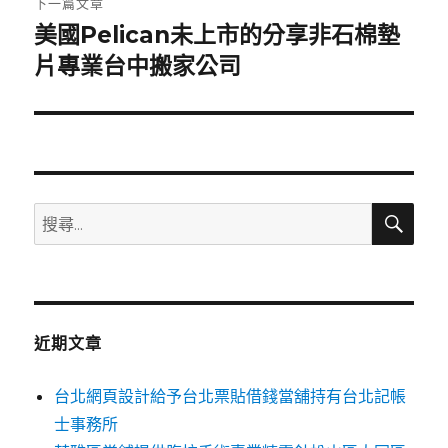
下一篇文章
美國Pelican未上市的分享非石棉墊
下
一
片專業台中搬家公司
篇
文
章:
搜
搜
尋
尋
關
鍵
字:
近期文章
台北網頁設計給予台北票貼借錢當舖持有台北記帳
士事務所