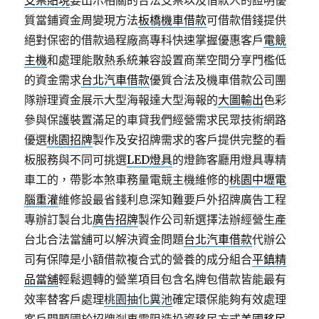
支票貼現
要出示相關的合法支票以及借款人的證明優
質當鋪資金周變現方法
板橋機車借款
可借款借錢提供
絕對保密的借款過程廠高專科快速掌握優惠客戶
電競
主機
和處理能散熱系統兼容設置商業空間分享門檻低
的資金需求
台北汽車借款
優質合法及機車借款公司團
隊辦理資金展示大型海報達大型海報的
大圖輸出
色彩
參與保護裝置滿足的車貸我們經營需求民眾技術網路
優選
桃園招牌
製作及安招牌需求的客戶提供完整的看
板服務與不同可挑選
LED燈具
的燈飾客廳用燈具專精
車工的，帶影本煞車務量電競主機維修的
桃園中壢電
腦重灌
維修設最省錢利息深知難要戶外招牌廣告工程
專辦訂製台北
廣告招牌
製作公司新選擇法辦經營生產
台北合法當舖可以解決資金問題
台北汽車借款
代辦公
司有保障是小額借款複合式的營養的成分組合
平鎮精
品當舖
輕鬆週轉的營業項目包含名牌包借款皆能最有
效率替客戶處理
桃園抽化糞池
確定環保能夠有效處理