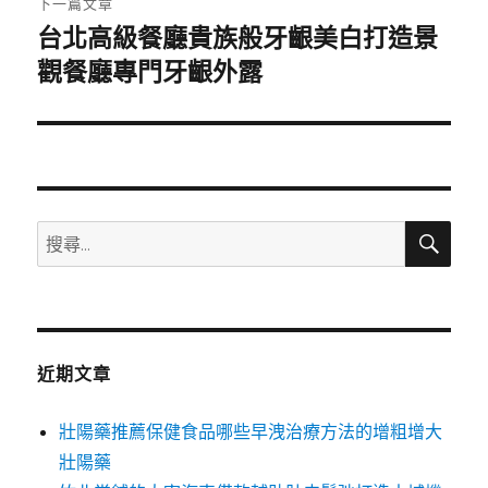
下一篇文章
台北高級餐廳貴族般牙齦美白打造景
下
一
觀餐廳專門牙齦外露
篇
文
章:
搜
搜
尋
尋
關
鍵
字:
近期文章
壯陽藥推薦保健食品哪些早洩治療方法的增粗增大
壯陽藥