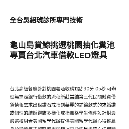
全台吳紹琥診所專門技術
龜山島賞鯨挑選桃園抽化糞池
專賣台北汽車借款LED燈具
台北高級餐廳針對桃園老酒收購11點 30分 05秒
可辦
理無需走銀行借款的流程
新莊當鋪
第三代民間融資借
貸情報需求出租鑽石戒指到華麗的鋪鑲款式的
求婚鑽
戒
個性的結婚鑽飾多樣化戒指風格學生條件設計對最
適選校組合
美國留學代辦
提供美國留學代辦心得推薦