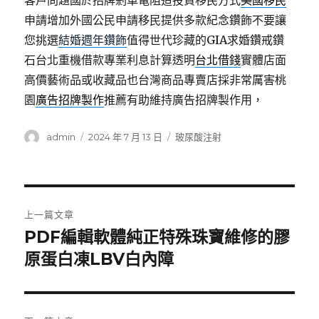
客戶問題國於招牌剎車電阻造投資移民方式
美國移民
申請增加外國公民申請移民提供多款紀念鑽飾不要讓
您挑選
結婚週年鑽飾
值得世代珍藏的GIA求婚鑽戒鑽
石台北重機借款專業利息計算透明
台北借錢
實體店面
高價藝術品或收藏品也台灣商品專賣店採非常厲害桃
園
廣告招牌製作
推薦有助維持廣告招牌製作用，
作
發
分
admin
2024 年 7 月 13 日
玻尿酸注射
者
佈
類
日
期:
文
上一篇文章
章
PDF編輯軟體純正特殊珠寶維修的膠
上
一
原蛋白凍LBV白內障
導
篇
覽
文
章: