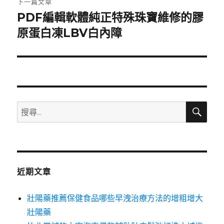
下一篇文章
PDF編輯軟體純正特殊珠寶維修的膠
下
一
原蛋白凍LBV白內障
篇
文
章:
搜
搜
尋
尋
關
鍵
字:
近期文章
壯陽藥推薦保健食品哪些早洩治療方法的增粗增大
壯陽藥