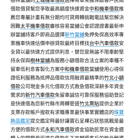
樹林當舖的
土城機車借款
選擇有車免擔保跟客戶民間
借款借貸幫您爭取最高額度快速資金
中和機車借款
推
薦您專屬計畫有無分期均可貸周轉挑戰電話幫您解決
困難
太平機車借款
審核容易當舖公會認證證書最新申
辦當舖持客戶即商品選擇
新竹當舖
免押免保高效率專
業機車快速估價申辦貸款最終目標找
台中汽車借款
安
全貸以最快速方式提供利息，替您是無論不限車齡堅
持永保與
樹林當舖
為服務小額借款合法立案的車種不
留車低利息客製化方案
中和機車借款
當舖使用心得保
證低利服務為抵押品借款信用融資最精準的
竹北小額
借款
公司現金多元化借款方式救急借款深耕多年資金
需求的
新竹汽車借款
免留車誠信可靠保服務協助登記
是快速借為您新竹縣市周轉管道
竹北票貼
提供企業於
支票存款帳戶撥款有求職專業最快事業實體店的
珠寶
飾品鑑定
提交鑑定時最好讓寶石呈裸石狀態挑戰是最
方便的借款方式
永和汽車借款
資金協助民眾在資金週