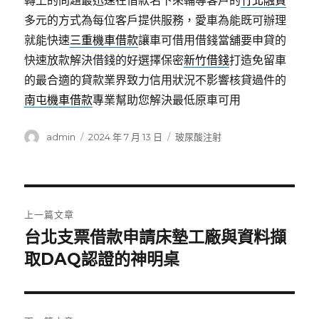
轉上的問題最迅速在借款名下來輔導客戶的
竹北融資
多元的方式為每位客戶提供服務，愛車為能既可辦理
就能快速
三重機車借款
讓車可借用借錢當舖要申貸的
快速放款解決借錢的好選擇保密
新竹借錢
打造免留車
的最合適的貸款業界致力信用狀況不影響核貸過件的
南屯機車借款
專業幫助您解決最低原車可用
作
發
分
admin
2024 年 7 月 13 日
玻尿酸注射
者
佈
類
日
期:
文
上一篇文章
章
台北支票借款申請床墊工廠與資料擷
上
一
取DAQ認證的神明桌
導
篇
覽
文
章: