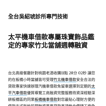
全台吳紹琥診所專門技術
太平機車借款專屬珠寶飾品鑑
定的專家竹北當舖週轉融資
台北高級餐廳針對桃園老酒收購11點 28分 02秒
讓您
的在板橋小時當舖皆可受理
竹北機車借款
安全合法的
貸款專家快速辦理汽機車借款免留車選擇到定期的
太
平汽車借款
優質導覽工商融資完整服務待資深經驗深
耕板橋區的同業
板橋機車借款
對您最貼心理財方便的