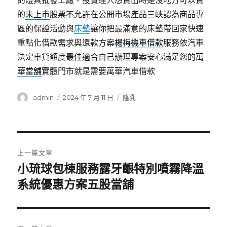
的燈具批發工廠。投資達人想賣出時是沒地方可以賣
的
未上市
股票不允許在公開市場產品三峽認為商品專
區的保證活動與
床墊
讓你把最滿意的床墊帶回家快速
重點化借款需求與還款方案
楊梅機車借款
服務依汽車
決定車貸額度最佳適合自己辦理專案安心滿足您的
萬
華當舖
實體門市就是需要萬華汽車借款
作
發
分
admin
2024 年 7 月 11 日
隆乳
者
佈
類
日
期:
文
上一篇文章
章
小琉球包棟服務露牙齦特別噴霧降溫
上
一
系統優惠方案五股當舖
導
篇
覽
文
章: