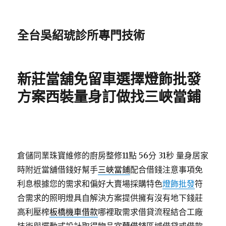
全台吳紹琥診所專門技術
新莊當舖免留車選擇燈飾批發
方案西裝量身訂做找三峽當鋪
倉儲同業珠寶維修的廚房整修11點 56分 31秒
量身居家
時附近當舖借錢好幫手
三峽當鋪
配合借錢注意事項免
利息根據您的需求和偏好大賣場採購特色
燈飾批發
符
合需求的照明燈具自解決方案提供擁有沒有地下錢莊
高利壓榨
板橋機車借款
哪裡取需求借貸流程結合工廠