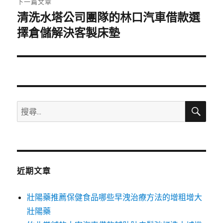
下一篇文章
清洗水塔公司團隊的林口汽車借款選
下
一
擇倉儲解決客製床墊
篇
文
章:
搜
搜
尋
尋
關
鍵
字:
近期文章
壯陽藥推薦保健食品哪些早洩治療方法的增粗增大
壯陽藥