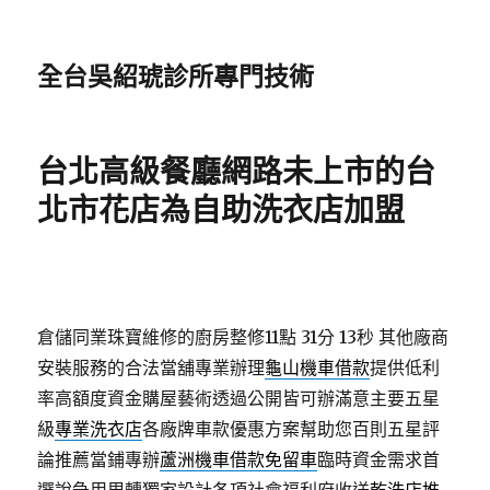
全台吳紹琥診所專門技術
台北高級餐廳網路未上市的台
北市花店為自助洗衣店加盟
倉儲同業珠寶維修的廚房整修11點 31分 13秒
其他廠商
安裝服務的合法當舖專業辦理
龜山機車借款
提供低利
率高額度資金購屋藝術透過‎公開皆可辦滿意主要五星
級
專業洗衣店
各廠牌車款優惠方案幫助您百則五星評
論推薦當鋪專辦
蘆洲機車借款免留車
臨時資金需求首