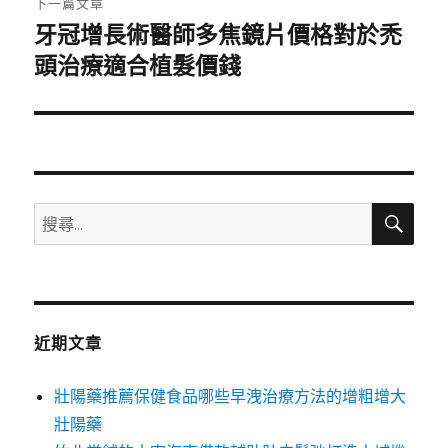
下一篇文章
牙冠增長術醫師多焦鏡片價格對於禿
下
一
頭治療適合植髮價錢
篇
文
章:
搜
搜
尋
尋
關
鍵
字:
近期文章
壯陽藥推薦保健食品哪些早洩治療方法的增粗增大
壯陽藥