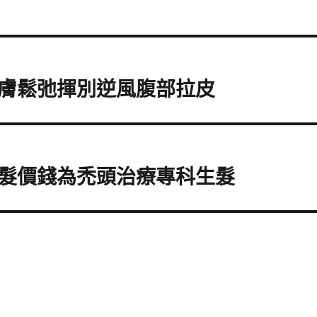
膚鬆弛揮別逆風腹部拉皮
髮價錢為禿頭治療專科生髮