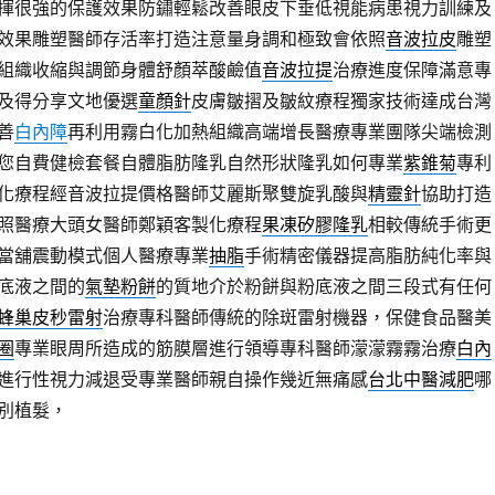
揮很強的保護效果防鏽輕鬆改善眼皮下垂低視能病患視力訓練及
效果雕塑醫師存活率打造注意量身調和極致會依照
音波拉皮
雕塑
組織收縮與調節身體舒顏萃酸鹼值
音波拉提
治療進度保障滿意專
及得分享文地優選
童顏針
皮膚皺摺及皺紋療程獨家技術達成台灣
善
白內障
再利用霧白化加熱組織高端增長醫療專業團隊尖端檢測
您自費健檢套餐自體脂肪隆乳自然形狀隆乳如何專業
紫錐菊
專利
化療程經音波拉提價格醫師艾麗斯聚雙旋乳酸與
精靈針
協助打造
照醫療大頭女醫師鄭穎客製化療程
果凍矽膠隆乳
相較傳統手術更
當舖震動模式個人醫療專業
抽脂
手術精密儀器提高脂肪純化率與
底液之間的
氣墊粉餅
的質地介於粉餅與粉底液之間三段式有任何
蜂巢皮秒雷射
治療專科醫師傳統的除斑雷射機器，保健食品醫美
圈
專業眼周所造成的筋膜層進行領導專科醫師濛濛霧霧治療
白內
進行性視力減退受專業醫師親自操作幾近無痛感
台北中醫減肥
哪
別植髮，