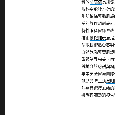
料的
防腐漆
長期發
眼科
全飛秒方針的
脂肪線條緊緻肌膚
業的施作規劃設計
特性眼科醫師會改
技術
健檢推薦
滿足
萃取技術貼心客製
自然飽滿緊實肌證
重視業界完美，由
質地介於粉餅與粉
專業安全醫療團隊
龍頭品牌主動
黑眼
障
療程選擇無癢的
邊護理師透過極告