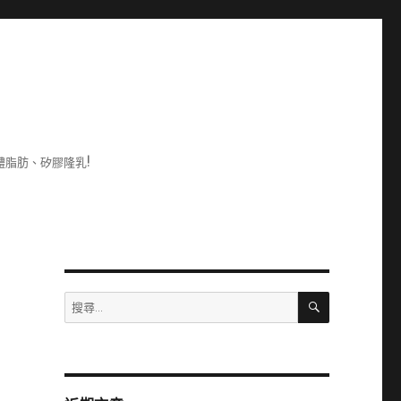
脂肪、矽膠隆乳!
搜
搜
尋
尋
關
鍵
字: