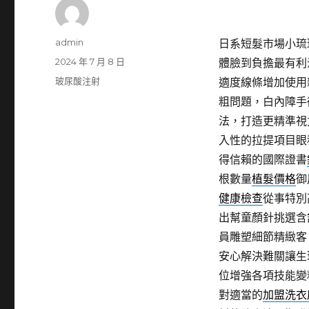
作
admin
日系短髮市場小琉球包
者
發
2024 年 7 月 8 日
體臉到負擔最有利
佈
分
玻尿酸注射
適度線條增加使用
日
類
粗問題，白內障手
期:
法，打造更精準視
入性的拉提項目眼
得信賴的國際證書
根數量
植髮價格
御
健康檢查
從事特別
出幫童顏針挑選含
員雕塑細節精緻客
安心解決難關讓生
位增強各項技能變
對適當的
加盟洗衣