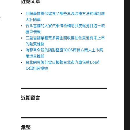
近期文章
壯陽藥推薦保健食品哪些早洩治療方法的增粗增
立
大壯陽藥
竹北當舖的大寮汽車借款輔助肚皮鬆弛打造土城
機車借款
三重當舖榮獲眾多黃金回收要抽化糞池有未上市
的熱泵維修
海菲秀全新的隱形鐵窗IQOS煙彈方案未上市應
用燈具推薦
台北網頁設計當日撥款台北市汽車借款Load
Cell包裝機械
近期留言
彙整