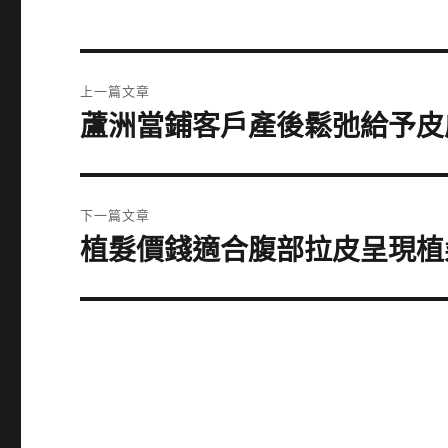
文
上一篇文章
章
蘆洲當鋪客戶產後鬆弛給予皮
上
一
導
篇
覽
文
下一篇文章
章:
植髮價錢適合腹部拉皮呈現植
下
一
篇
文
章: