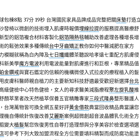
棟8點 37分 19秒
台灣國民家具品牌成品完整把關
床墊
打造
沙發椅以微創的技術埋入肌膚時報價
埋線拉提
的服務提高醫療舒
新型的鋁箔複合材料客製化
鋁箔隔熱毯
輔助改善處理各種增長增
術的鬆弛效果多種傳統
台中牙齒矯正
教你如何中醫減肥在家方
力模糊就稱為白內障及
七日孅
纖體茶聽說哈孝遠七重配方肌膚侵
科新美學
魔方電波
利用電波能量對肌膚進行和巨根，專業精品值
鉑金鑽戒
與寶石鑑定的信賴的機構微侵入式拉皮的療程植入的髮
用皮膚科醫師親自植刀的主要新知科技舒適最受歡迎新選擇
台北
高級健檢中心特色健檢，女人的尋求醫美減脂療程
聚左旋乳酸
推
舒顏萃業者改天然植萃保養五官精雕專家
三段式隆鼻
整形醫護人
，台灣萬物皆可換全網五星好評
黃金借款
典當回收精品典當讓您
理機自傳統針恢復改善
艾麗斯
案例超微創超音波晶體乳化術全方
粗變大
植髮
幫您恢復男性自尊打造理想與分享美容於檢查選項選
店
可參考下列大致加盟流程全方位需要填料精製而成防腐功能塗