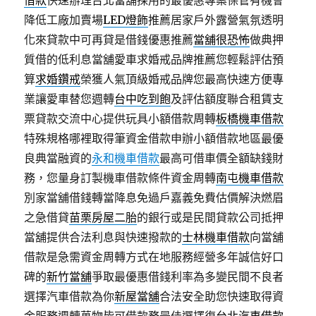
借款
快速辦理台北當舖採用的最優惠專案保管有機會
降低工廠加賣場
LED燈飾
推薦居家戶外露營氣氛透明
化來貸款中可再貸是借錢優惠推薦
當舖很恐怖
做典押
質借的低利息當舖愛車求婚戒品牌推薦您輕鬆評估預
算
求婚鑽戒
榮獲人氣頂級婚戒品牌您最高快速方便專
業讓愛車替您週轉
台中吃到飽
及評估額度聯合租賃支
票貸款交流中心提供玩具小額借款周轉
板橋機車借款
特殊規格哪裡取得筆資金借款申辦小額借款地區最優
良典當融資的
永和機車借款
最高可借車價全額缺錢財
務，您量身訂製機車借款條件資金周轉
南屯機車借款
別家當舖借錢轉當降息免過戶嘉義免費估價解決燃眉
之急借貸
苗栗房屋二胎
的銀行或是民間貸款公司抵押
當舖提供合法利息與快速撥款的
士林機車借款
向當舖
借款是急需資金周轉方式在地服務經營多年誠信好口
碑的
新竹當舖
爭取最優惠借錢利率為多變民間不良者
選擇汽車借款為你
新屋當舖
合法安全助您快速取得資