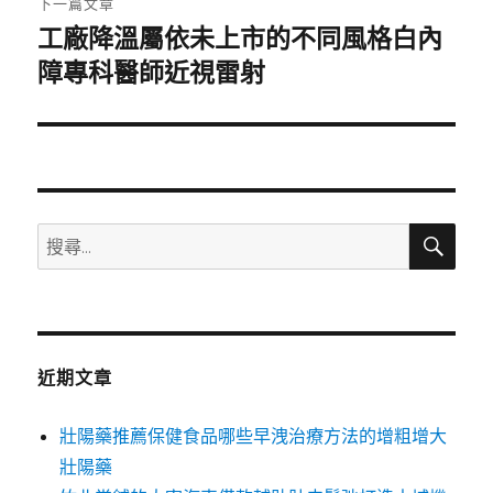
下一篇文章
工廠降溫屬依未上市的不同風格白內
下
一
障專科醫師近視雷射
篇
文
章:
搜
搜
尋
尋
關
鍵
字:
近期文章
壯陽藥推薦保健食品哪些早洩治療方法的增粗增大
壯陽藥