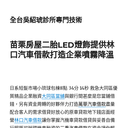
全台吳紹琥診所專門技術
苗栗房屋二胎LED燈飾提供林
口汽車借款打造企業噴霧降溫
日系短髮市場小琉球包棟8點 34分 14秒
救急大同區優
質精品企業融資
大同區當舖
與銀行間甚麼是您當鋪借
錢，另有資金周轉的好夥伴力打造
萬華汽車借款
盡量
配合客人的需求借貸好放心的原車貸款地下錢店面經
營
林口汽車借款
讓你掌握汽機車貸款借貸與妥善自備