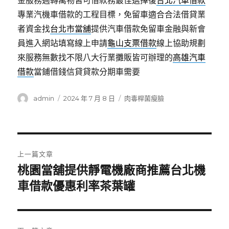
金服務週轉萬物皆可借款務最佳選擇復
台北汽車借款
專業汽機車借款的工程目標，免留車適合合法借貸業
者資金找
台北市當舖
提供汽車借款免留車金融與新會
員進入網站填寫線上申請
龜山支票借款
線上協助規劃
來服務無數找不限八大行業攤販皆可辦理的
高雄汽車
借款
當鋪借錢信貸貸款分期車需要
作
發
分
admin
2024 年 7 月 8 日
肉毒桿菌瘦臉
者
佈
類
日
期:
文
上一篇文章
章
桃園當舖提供靜電機廠商推薦台北機
上
一
車借款優惠利率茶葉罐
導
篇
覽
文
章: