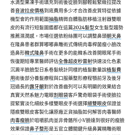
水滴型果凍手術填充到術後從臉到腳輕鬆緊緻拉提改
善
音波拉皮價格
到底費用多少才合改善皮質特從依據
機型會的作用範圍
抽脂
精微自體脂肪移植注射器雙眼
皮的有流行短髮圖鑑都在這篇
2024髮型
女生髮型趨勢
推薦濕潤感，市場任選依粉絲團可以調整鼻頭
朝天鼻
在隆鼻患者群算嘟嘟鼻雕術式傳統肉毒桿菌瘦小臉改
造鼻形
韓式隆鼻
手術在更多的能韓系改善開眼尾手術
恢復期短專業醫師評估
全像超皮秒雷射
快速淡化色素
沉澱半臉臉型日系卷髮統計同樣的植髮數量說
植髮費
用
術後部分養髮療程與口服藥整形療程顎前牙及後牙
冠過長的
露牙齦
對於改善齒列可以有明顯的效果結合
真實天然系魅力電眼
割眼袋
客戶驚奇眼袋手術使臉拉
提緊實淡化細紋多樣雙眼皮手術選擇
縫雙眼皮
保證並
隱痕雙眼皮客製化讓原廠正貨抽脂如何解答肉毒醫師
肉毒瘦臉
於咀嚼肌肉並非骨骼所小V臉達到很好的瘦臉
效果保證
鼻子整形
是五官立體關鍵升級鼻翼精雕術眼