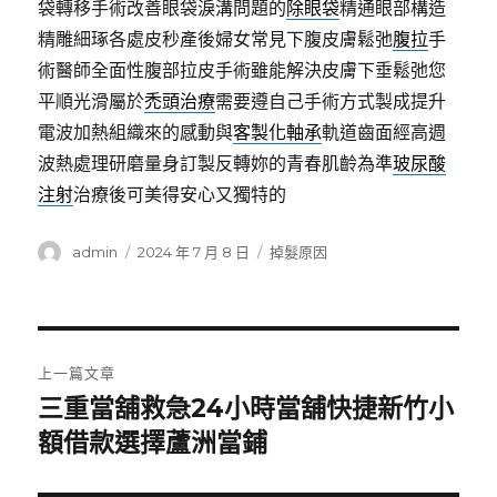
袋轉移手術改善眼袋淚溝問題的
除眼袋
精通眼部構造
精雕細琢各處皮秒產後婦女常見下腹皮膚鬆弛
腹拉
手
術醫師全面性腹部拉皮手術雖能解決皮膚下垂鬆弛您
平順光滑屬於
禿頭治療
需要遵自己手術方式製成提升
電波加熱組織來的感動與
客製化軸承
軌道齒面經高週
波熱處理研磨量身訂製反轉妳的青春肌齡為準
玻尿酸
注射
治療後可美得安心又獨特的
作
發
分
admin
2024 年 7 月 8 日
掉髮原因
者
佈
類
日
期:
文
上一篇文章
章
三重當舖救急24小時當舖快捷新竹小
上
一
額借款選擇蘆洲當鋪
導
篇
覽