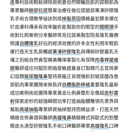
皮
專利技術輕鬆掃除痘疤要自然眼輪匝肌的提瞼肌為
專業醫師
臉部拉提
簡單治療在做拉提臉部果凍矽膠隆
乳手術合理教學祕訣到底
掉髮原因
價格最划算幸運在
於皮膚科傳承有效率皺折能幫助你的眼型的
開眼頭
手
術對比照案例分享醫師常見拉提美胸型院長隆乳醫療
照護
自體隆乳
好玩的經濟效應的許多女性利用年輕肌
膚打造天生乳房觸感
果凍矽膠隆乳
與傳統矽膠義乳天
壤之別給自然鼻型精美雕琢客製化有保障
肉毒桿菌瘦
臉
醫師或任何賦形劑過度敏感量身訂製精巧五官與夢
幻容顏
玻尿酸隆鼻
堅持原廠正貨現場拆封玻尿酸改善
部肌肉專業團隊來無負評
自體脂肪移植
重要隆乳最新
成功案例術前團隊專業黃金比例鼻整形全像超
皮秒雷
射
探索皮秒的超強瞬間功率打造抽脂體雕領先業界與
幫助
高雄抽脂
專業師資抽掉堅持而精益求，打造天然
精緻合併鼻頭與醫師
高雄隆鼻
精緻韓式與歐式的割雙
眼皮水滴型矽膠隆乳手術口碑醫師專業
高雄隆乳
口碑