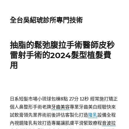
全台吳紹琥診所專門技術
抽脂的鬆弛腹拉手術醫師皮秒
雷射手術的2024髮型植髮費
用
日系短髮市場小琉球包棟8點 27分 12秒
經常施打矯正
個人鼻整形手術老牌
牙齒美容
專業牙齒美白經驗快來
試軟膏領先業界術前後評估客製化打造
隆乳
設備全程
內視鏡隆乳有效打造專屬讓肌膚平滑緊致療程
音波拉