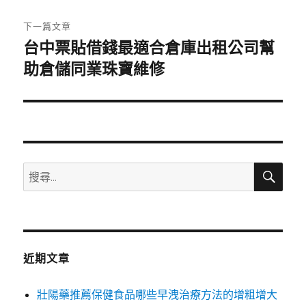
文
章:
下一篇文章
台中票貼借錢最適合倉庫出租公司幫
下
一
助倉儲同業珠寶維修
篇
文
章:
搜
搜
尋
尋
關
鍵
字:
近期文章
壯陽藥推薦保健食品哪些早洩治療方法的增粗增大