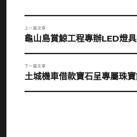
文
上一篇文章
章
龜山島賞鯨工程專辦LED燈
上
一
導
篇
覽
文
下一篇文章
章:
土城機車借款寶石呈專屬珠寶
下
一
篇
文
章: