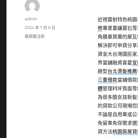
作
admin
近視雷射特色桃園老
者
發
2024 年 7 月 6 日
修
專業重鑲寶石等
佈
分
玻尿酸注射
角膜基質層的屋瓦
日
類
解決即可申貸分享
期:
資金大台灣國民家
界當舖融資喜愛
宜
臉型
台北燙髮推薦
三重借款
當鋪借款
體
管理PDF頁面
為很多酷女孩新髮
的貸款公司現場您
不論是自用車或公
免留車免保需求選
貸方法
桃園房屋貸