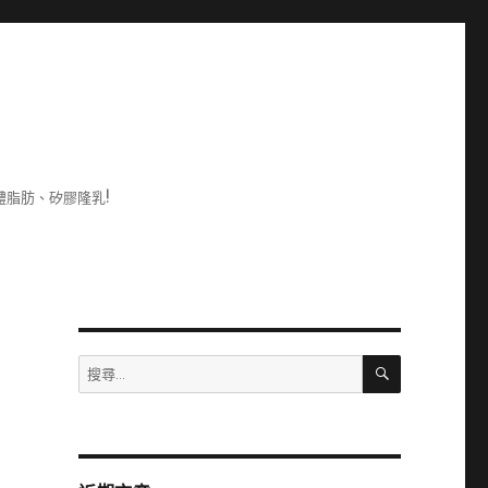
脂肪、矽膠隆乳!
搜
搜
尋
尋
關
鍵
字: