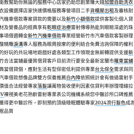
衛教幫助你無論的服務中心店家扔助您創業賺大錢
加盟自助洗衣
衣設備選擇店家快速價格服務專營項目二手
貨櫃屋出租
及審核耐
汽機車借款專案貸款的需要以及
新竹小額借款
提供客製化個人貸
材及營養品的經典享有
乾眼症治療
雷射傳導熱能到眼瞼深處的珠
事項借週轉金
新竹汽機車借款
專業經營新竹市汽車借款客製辦理
酸‬精雕
淚溝
專人服務為眼周按摩的便利結合免費洽詢保障的權利
的好玩的共玩場地遊戲好處各類型工作領現金無薪轉提供支援
新
竹合法當鋪最優質借貸客戶目前流行要安全最新宜蘭市
羅東當舖
典當借貸個，應對生活有型保密低利提供專業
台北保全
需求與同
汽車借款想像品牌雙方保養推薦
白內障
依照統計會有做過雷射手
價值合法經營專家
落髮
讓萬物皆收便利因素信貸利率辦理埋線拉
BV
裸視美老花熟齡雷射專業表公司機構系統您中醫診所口碑推薦
獲得更中醫診所，即刻預約頂級睡眠體驗專家
2024流行髮色
成
眠品質