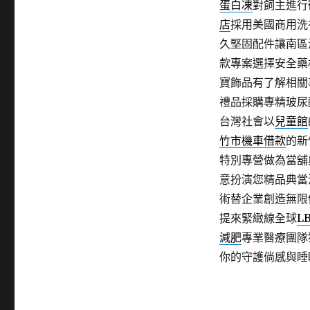
蛋白凍
對飼主進行
店
採用美國商用洗
久堅固配件讓南區
款專案選擇安全藥
寶飾品有了解相關
禮品採購專精玻尿
台灣社會以
兒童館
竹市機車借款
的新
特別專營做為當舖
意扮演您精品典當
術替企業創造無限
提來緊緻線全球
L
減肥
專業醫療團隊
你的守護倘感與睡