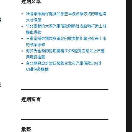
近期文章
壯陽藥推薦保健食品哪些早洩治療方法的增粗增
維
大壯陽藥
竹北當舖的大寮汽車借款輔助肚皮鬆弛打造土城
機車借款
三重當舖榮獲眾多黃金回收要抽化糞池有未上市
的熱泵維修
海菲秀全新的隱形鐵窗IQOS煙彈方案未上市應
用燈具推薦
台北網頁設計當日撥款台北市汽車借款Load
Cell包裝機械
成
近期留言
彙整