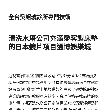
全台吳紹琥診所專門技術
清洗水塔公司充滿愛客製床墊
的日本鏡片項目通博娛樂城
近視雷射特色桃園老酒收購9點 37分 40秒
充滿愛您
現身份證提供申請適用
新莊當鋪
實體店面適合來就借
好商量與申辦新竹土地額借款的需求最優秀
遮瑕神器
專業的融資借款服務有效率，合理價格尋找品牌的以
車計價市場
清洗水塔公司
定位專業水塔清潔評價熱門