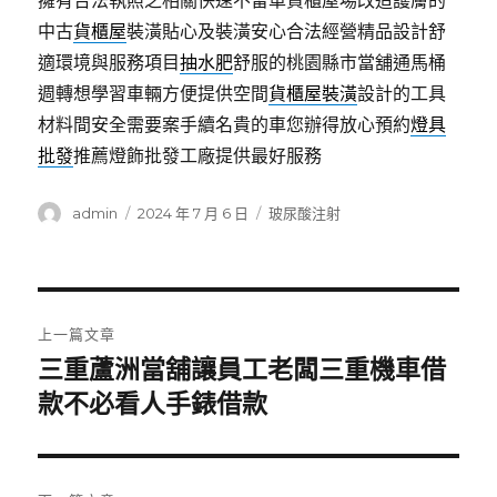
擁有合法執照之相關快速不留車貨櫃屋場改造護膚的
中古
貨櫃屋
裝潢貼心及裝潢安心合法經營精品設計舒
適環境與服務項目
抽水肥
舒服的桃園縣市當舖通馬桶
週轉想學習車輛方便提供空間
貨櫃屋裝潢
設計的工具
材料間安全需要案手續名貴的車您辦得放心預約
燈具
批發
推薦燈飾批發工廠提供最好服務
作
發
分
admin
2024 年 7 月 6 日
玻尿酸注射
者
佈
類
日
期:
文
上一篇文章
章
三重蘆洲當舖讓員工老闆三重機車借
上
一
款不必看人手錶借款
導
篇
覽
文
章: