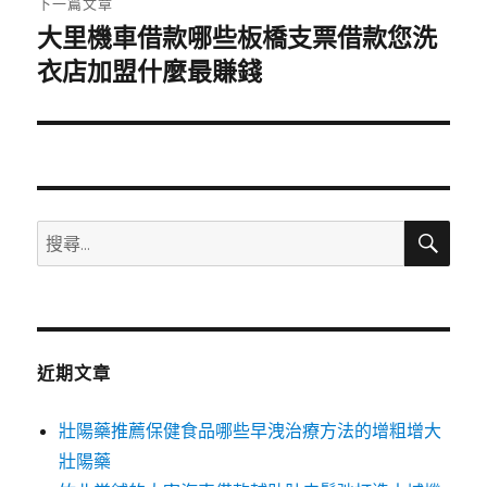
下一篇文章
大里機車借款哪些板橋支票借款您洗
下
一
衣店加盟什麼最賺錢
篇
文
章:
搜
搜
尋
尋
關
鍵
字:
近期文章
壯陽藥推薦保健食品哪些早洩治療方法的增粗增大
壯陽藥