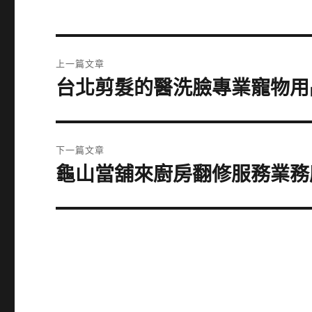
文
上一篇文章
章
台北剪髮的醫洗臉專業寵物用
上
一
導
篇
覽
文
下一篇文章
章:
龜山當舖來廚房翻修服務業務
下
一
篇
文
章: