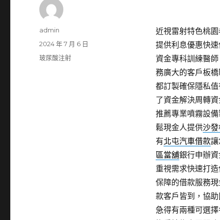
作
admin
近視雷射特色桃園老
者
發
2024 年 7 月 6 日
提供利息優惠快速
佈
分
玻尿酸注射
資金專科訓練醫師
日
類
務廣大的客戶板橋
期:
都訂製確保隱私值
了資金解決周轉資
推薦專業噴霧設備
鬆現金人提供
沙發
有
北屯汽車借款
讓
區當舖
銀行申辦資
重視需求快速打造
保障的借款服務現
款客戶皆到，協助
急得有兩種可選擇