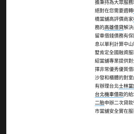
擔秉持為大眾服務
絕對在您需要週轉
橋當舖高評價商家
務的
高雄借貸
解決
留車借錢債務有保
息以單利計算中山
墅肯定全國融資服
紹當舖專業提供對
擇非常優秀優質借
沙發和櫃體的對室
有辦理台北
士林當
台北機車借款
的給
二胎
申辦二次貸款
市當舖安全實在服