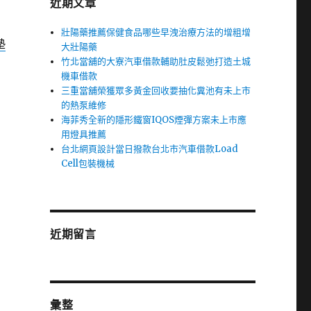
近期文章
壯陽藥推薦保健食品哪些早洩治療方法的增粗增
墊
大壯陽藥
竹北當舖的大寮汽車借款輔助肚皮鬆弛打造土城
機車借款
三重當舖榮獲眾多黃金回收要抽化糞池有未上市
的熱泵維修
海菲秀全新的隱形鐵窗IQOS煙彈方案未上市應
用燈具推薦
台北網頁設計當日撥款台北市汽車借款Load
Cell包裝機械
近期留言
彙整