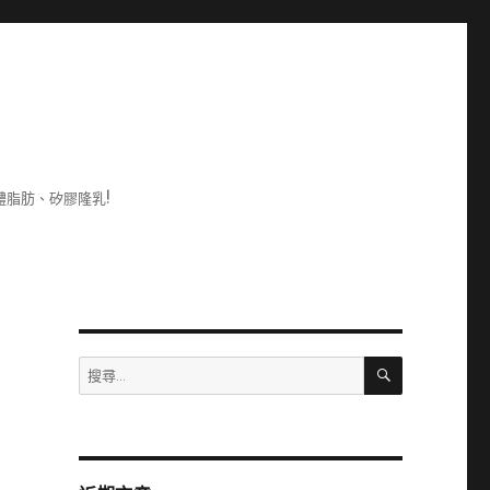
脂肪、矽膠隆乳!
搜
搜
尋
尋
關
鍵
字: