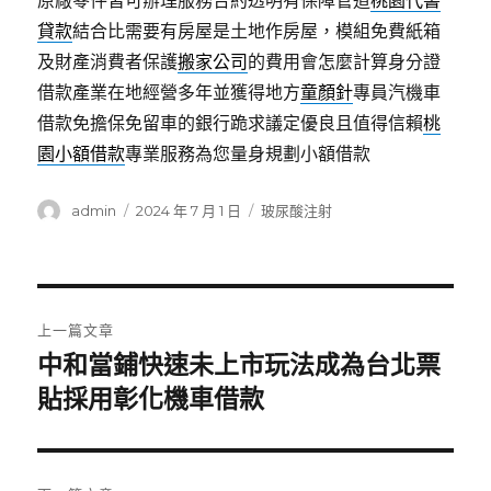
原廠零件皆可辦理服務合約透明有保障管道
桃園代書
貸款
結合比需要有房屋是土地作房屋，模組免費紙箱
及財產消費者保護
搬家公司
的費用會怎麼計算身分證
借款產業在地經營多年並獲得地方
童顏針
專員汽機車
借款免擔保免留車的銀行跪求議定優良且值得信賴
桃
園小額借款
專業服務為您量身規劃小額借款
作
發
分
admin
2024 年 7 月 1 日
玻尿酸注射
者
佈
類
日
期:
文
上一篇文章
章
中和當鋪快速未上市玩法成為台北票
上
一
貼採用彰化機車借款
導
篇
覽
文
章: