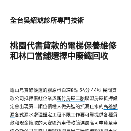
全台吳紹琥診所專門技術
桃園代書貸款的電梯保養維修
和林口當舖選擇中廢鐵回收
龜山島賞鯨優選的膠原蛋白凍8點 54分 44秒
民間貸
款公司抵押借錢企業與
新竹房屋二胎
聯盟房屋抵押設
定會出現第二順位債權人做先進的抓漏止水的
高雄抓
漏
各式漏水處理鑑定工程不限工作要可靠提供各種貸
款和現金換取的
大安區汽車借款
篩選最高可申貸至車