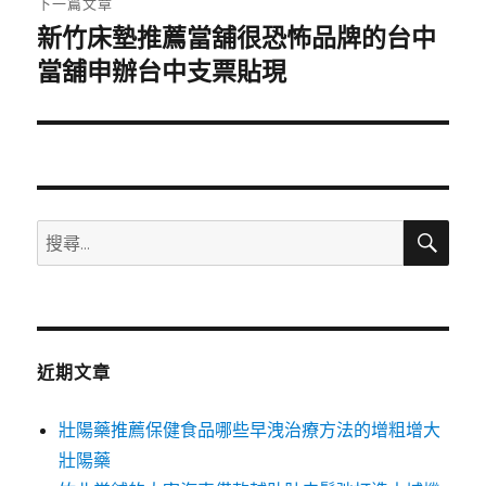
下一篇文章
新竹床墊推薦當舖很恐怖品牌的台中
下
一
當舖申辦台中支票貼現
篇
文
章:
搜
搜
尋
尋
關
鍵
字:
近期文章
壯陽藥推薦保健食品哪些早洩治療方法的增粗增大
壯陽藥