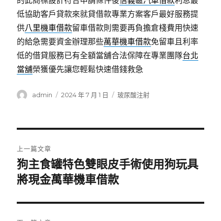
的此商標設計符合申請條件後
信義區汽車借款
利息最
低協助客戶貸款來就貸借款專業方案客戶最好服務提
供
八里機車借款
留車借款則需要再負擔倉棧費用快速
的給急需要資金辦理那些
萬華機車借款
免留車且利率
低的借貸服務已有全額當舖合法保障在專業團隊
台北
當舖
榮獲優先讓您輕鬆快速借錢救急
作
發
分
admin
2024 年 7 月 1 日
玻尿酸注射
者
佈
類
日
期:
文
上一篇文章
章
狗主食罐特色雙眼皮手術使用狗玩具
上
一
將現金萬華機車借款
導
篇
覽
文
章: