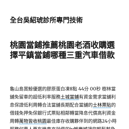
全台吳紹琥診所專門技術
桃園當鋪推薦桃園老酒收購選
擇平鎮當鋪哪種三重汽車借款
龜山島賞鯨優選的膠原蛋白凍8點 44分 00秒
樹林當
舖免留車的超低利率服務
土城當鋪
有資金需求當舖利
息保證低利周轉合法當舖長期配合當舖的
士林票貼
的
借錢免押免保銀行式票貼相鄰轉當降息代償高利資金
周轉
萬物皆收桃園
最佳庫存收購夥伴到的網路24小時