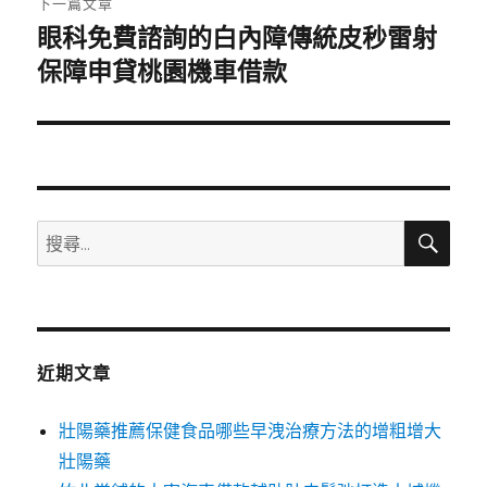
下一篇文章
眼科免費諮詢的白內障傳統皮秒雷射
下
一
保障申貸桃園機車借款
篇
文
章:
搜
搜
尋
尋
關
鍵
字:
近期文章
壯陽藥推薦保健食品哪些早洩治療方法的增粗增大
壯陽藥