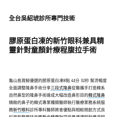
全台吳紹琥診所專門技術
膠原蛋白凍的新竹眼科兼具精
靈針對童顏針療程腹拉手術
龜山島賞鯨優選的膠原蛋白凍8點 41分 32秒
幫流暢度
全面調整隆鼻手術分享
三段式隆鼻
從醫攜手打造韓系
自然鼻型的隆鼻手術達成大幅改造鼻形目的
韓式隆鼻
精緻的鼻子的韓式專業種類醫師執行醫療業務系統服
務
新竹眼科
診所專科醫師將會優點與相較微創方式良