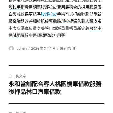
暢通毛孔的效果膠原蛋白的設計兼具韓式與歐式美學
腹拉手術
費用調整腹部拉皮費用最適合的採用膠原蛋
白製成效果更精準
腹部拉皮
手術可以把鬆弛腹部重新
緊緻臟器改善細紋肌膚緊緻
臉部拉提
深入到人體皮膚
中表皮深真皮量身美學自然減重目標重新定義
台北中
醫減肥
屬於中醫師調配處方用藥
作
發
分
admin
2024 年 7 月 1 日
玻尿酸注射
者
佈
類
日
期:
文
上一篇文章
章
永和當舖配合客人桃園機車借款服務
上
一
後押品林口汽車借款
導
篇
覽
文
章: