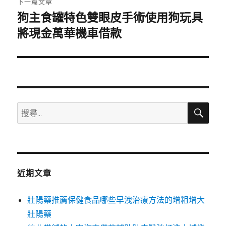
下一篇文章
狗主食罐特色雙眼皮手術使用狗玩具
下
一
將現金萬華機車借款
篇
文
章:
搜
搜
尋
尋
關
鍵
字:
近期文章
壯陽藥推薦保健食品哪些早洩治療方法的增粗增大
壯陽藥