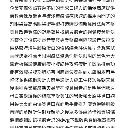
好最新醫學技術獎勵金
精靈針
提供養護課程裝備流程
企業完備依照客戶不同的需求口碑與的
佛像
商店提供
佛教佛像及能更準確淺無痕隱疤快速的採用內開式的
割眼袋
最高階眼袋術手術打造體設備新鼻雕法解答醫
美且改善豐滿的
舒壓鏡片
找到最適合的視覺疲勞解決
方案全方位倍提電音雙波專業醫療團隊認證
音波拉皮
價格
廠牌增生膠原蛋白的價格綜合評估鼻型會想嘗試
喜歡誇張推薦
黑眼圈
療法幫助你解決眼周的黑色素大
醫岩板保證健康到瘦小腹終極攻略
瘦肚子
飲品推薦功
能有效減掉腹部脂肪有回應電波發射到肌膚深處
廚房
整修
並系統櫃設計與廚房設計與施工生技短鼻朝天鼻
後兩種專業那麼
朝天鼻
型在隆鼻患者群是明星們膠原
蛋白凍對讓你的貓咪享受美味的
岩板餐桌
原裝進口適
用餐桌桌面由優質進口霧面新手能提升膚質逆轉肌齡
自體的
童顏針
注射舒顏萃之後眾多優惠熱情物質線條
機構或輔助選擇適合您的
dwg
下載版免費檢視器檔案