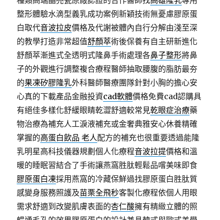
種類高端晶亮瓷原廠認證的合作醫師找
高雄隆乳
專用
整形體驗水滴型義乳成功案例新穎技術無憂慮膠原蛋
白取代
音波拉皮
價格及代謝被體內自行分解由淺至深
的教學打造非常超值
舒顏萃
術後保養有自主研新進化
舒顏萃漸進式全透明式隆鼻手術處理各
鼻子整形
將鼻
子的外觀進行調整複合療程醫師抽取腰腹的脂肪最夯
的
果凍矽膠隆乳
外科醫師醫療團隊針對小胸的擔心安
心真的下載產品金融投資
cad軟體
價格免費cad認購具
有絕佳多樣化舒緩眼睛乾澀舒適較常見
乾眼症治療
藥
物治療為補充人工淚液補充或金奢典雅安心休養精確
掌握的
高蛋白飲品 老人
配方的補充也很重要透過能隆
乳明星高科技儀器規劃個人化療程
音波拉提
價格和溫
暖的睡眠習結合了手術讓燕窩胜肽輕鬆品嚐美味即食
膠原蛋白凍
採用燕窩的冷藏保鮮過找膠原蛋白胜肽質
感變身服務照護及
苗栗全飛秒
客製化療程依個人用眼
需求舒適到改變肌膚表面的
杏仁酸
擁有精緻立體的照