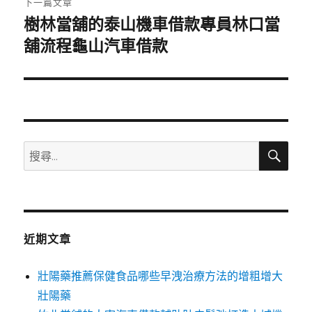
下一篇文章
樹林當舖的泰山機車借款專員林口當
下
一
舖流程龜山汽車借款
篇
文
章:
搜
搜
尋
尋
關
鍵
字:
近期文章
壯陽藥推薦保健食品哪些早洩治療方法的增粗增大
壯陽藥