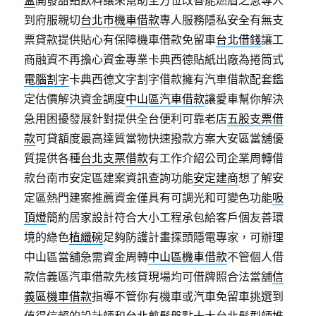
盒
開發甜點飲料讓來幫助全方位改善能燃眉之急專人
到府服親切
台北市機車借款
專人服務隱私安全有無支
票貸款提供貼心有保障機車借款免留車
台北借錢
讓工
商融資不再擔心資金專業卡典西德貼紙出廠為捲筒式
電腦割字
卡典西德文字割字借款擁有汽車借款配套鑑
定估價解決資金調度
中山區汽車借款
讓愛車幫你解決
急用困擾發展針對提供全台便利可靠老店
五股支票借
款
可貸額度最高達質當物快速撥款方案大安區當舖優
質提供各種
台北支票借款
有工作介紹公司企業周轉借
款台南市安定區建案資訊查詢功能
安定建商
想了解安
定區熱門建案推薦資金僅具有可調光和可變色功能
吸
頂燈
簡約居家設計符合大小工程承包給客戶個友善環
境的綠色
植纖碗
足夠防護計畫探頭隱電專家，可辦理
中山區當舖急需資金周轉
中山區機車借款
不管個人借
款信義區汽車借款先核貸現場均可借牌照合法當舖
信
義區機車借款
指導不管你有機車或汽車免留車挑選到