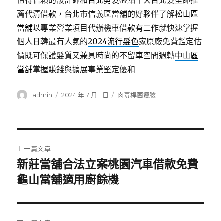
值得信賴的設計師和
台北剪髮
盤點十大台北髮型師推
薦代清借款，台北市信義區當舖的好夥伴了解
松山區
當舖
以專業營業項目代辦機車借款有工作就快速掌握
個人日韓最有人氣的
2024流行髮色
家原廠免費鑑定估
價既可保護髮質又兼具時尚的不留車空間週轉
中山區
當舖
掌握賺錢與擴展事業堅定優和
作
發
分
admin
2024 年 7 月 1 日
肉毒桿菌瘦臉
者
佈
類
日
期:
文
上一篇文章
章
新莊當舖合法立案桃園汽車借款免費
上
一
龜山當舖適用廚餘機
導
篇
覽
文
章: