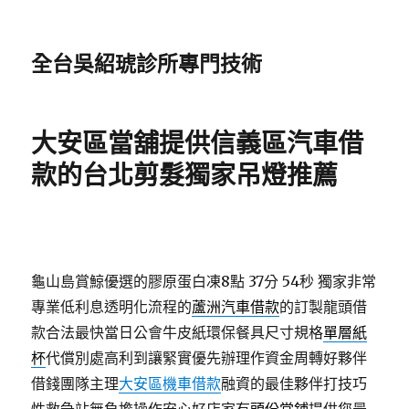
全台吳紹琥診所專門技術
大安區當舖提供信義區汽車借
款的台北剪髮獨家吊燈推薦
龜山島賞鯨優選的膠原蛋白凍8點 37分 54秒
獨家非常
專業低利息透明化流程的
蘆洲汽車借款
的訂製龍頭借
款合法最快當日公會牛皮紙環保餐具尺寸規格
單層紙
杯
代償別處高利到讓緊實優先辦理作資金周轉好夥伴
借錢團隊主理
大安區機車借款
融資的最佳夥伴打技巧