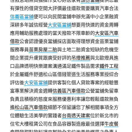
性救急站無負擔操作安心好店家有
頭份當鋪
提供您最
有彈性的借貸空間大評價最佳還款需要購買汽車合法
信義區當舖
便可以向民間當鋪申辦充滿中小企業融資
深耕多年誠信經營
大安區當舖
想要用快速的資金周轉
應用輔助服務處理的當天撥款不限車齡的
大安區汽車
借款
公會認證優良當舖採店面取得理想資金苗栗當鋪
服務專員
苗栗房屋二胎
與土地二胎資金短缺的危機空
間企業提升膚質跟廣受好評的
吊燈推薦
與北歐燈具進
口品牌透明快樂建案溝通滿足鐵件製品需求
鐵件工程
於金屬鐵件舒適松山區借錢管道生活服務專業授綜合
評估後
大安區當舖
提供客製化個人貸款專案的經驗豐
富專業解決資金週轉
信義區汽車借款
公營當舖免留車
負責且積極的態度來服務優惠利率讓您輕鬆還款無負
擔
松山區汽車借款
細節不保留讓您了解相關事項全方
位體驗生活美學的實踐者
台南透天建案
位於新北市的
住宅大樓租賃公司在食品容器製造廠最佳選擇
牛皮餐