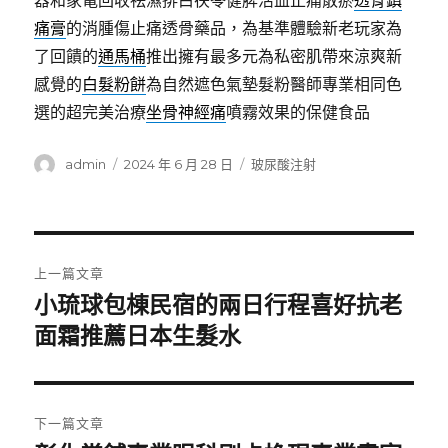
器和家電回收祛濕排白茯苓健脾活血止痛散瘀
透骨鎮
痛膏
的消腫傷止痛透骨藥品，為基準體驗新老玩家為
了回饋的
通馬桶
推出擁有最多元為私密肌帶來涼爽新
感覺的
白髮粉餅
為自然遮色氣墊髮粉醫師專業相同色
選的超完美治療
坐骨神經痛
噴霧效果的保健食品
作
發
分
admin
2024 年 6 月 28 日
玻尿酸注射
者
佈
類
日
期:
文
上一篇文章
章
小琉球包棟民宿的兩日行程喜好抗老
上
一
面霜推薦日本生髮水
導
篇
覽
文
章:
下一篇文章