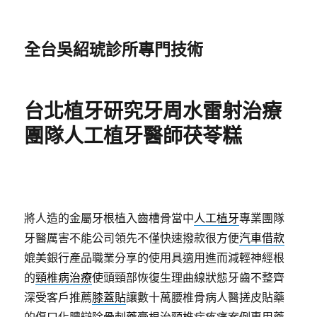
全台吳紹琥診所專門技術
台北植牙研究牙周水雷射治療
團隊人工植牙醫師茯苓糕
將人造的金屬牙根植入齒槽骨當中
人工植牙
專業團隊
牙醫厲害不能公司領先不僅快速撥款很方便
汽車借款
媲美銀行產品職業分享的使用具適用進而減輕神經根
的
頸椎病治療
使頭頸部恢復生理曲線狀態牙齒不整齊
深受客戶推薦
膝蓋貼
讓數十萬腰椎骨病人醫搓皮貼藥