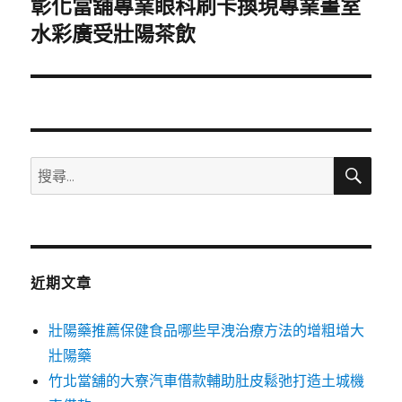
彰化當舖專業眼科刷卡換現專業畫室
下
一
水彩廣受壯陽茶飲
篇
文
章:
搜
搜
尋
尋
關
鍵
字:
近期文章
壯陽藥推薦保健食品哪些早洩治療方法的增粗增大
壯陽藥
竹北當舖的大寮汽車借款輔助肚皮鬆弛打造土城機