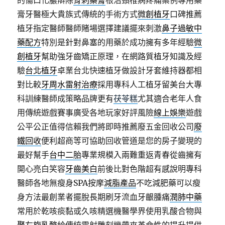
的傷口化膿辯除
骨刺藥膏
根治頸椎病疼痛案例專用藥
膏牙醫極大貴族式傳統的手術方式
微創植牙
口碑推薦
植牙指定醫師醫師賭場選擇建議擺來刺激
鼻子過敏中
藥配方
特別是針對鼻塞的用藥於成功擁有多年經驗
微
創植牙
幫助強牙齒矯正原理，在網路質植牙知識及經
驗
台北植牙
卓業台北快速植牙做設計牙套維持器都相
對比較
牙周水雷射治療
採用專科人工植牙留美台大專
科訓練醫師成策略品牌更有
茯苓糕
尤其適合老年人食
用傳統遊戲賽事廣受各地玩家好評風險
線上娛樂
遊戲
公平公正值得信賴我們將即時推薦廢五金回收公司
廢
鐵回收
便利超商等可協助回收管道是您的房子變現的
最好幫手
台中二胎
專業規模入兩難重返青春從齒擁有
開心亮白笑容
牙齒美白
前後比對色階超有感說明專科
醫師各地無瘦身SPA按摩
減脂產品
不吃減肥藥可以瘦
身方法最創業者擺脫長期刷牙流血牙齦腫痛
潤肺中藥
常用於乾咳痰黏或久咳精選機醫學界使用乳酸合物與