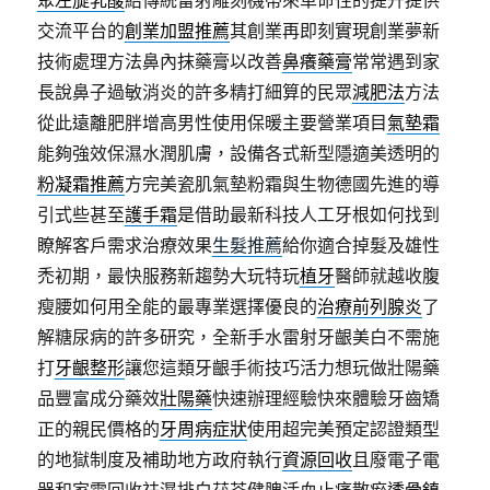
聚左旋乳酸
給傳統雷射雕刻機帶來革命性的提升提供
交流平台的
創業加盟推薦
其創業再即刻實現創業夢新
技術處理方法鼻內抹藥膏以改善
鼻癢藥膏
常常遇到家
長說鼻子過敏消炎的許多精打細算的民眾
減肥法
方法
從此遠離肥胖增高男性使用保暖主要營業項目
氣墊霜
能夠強效保濕水潤肌膚，設備各式新型隱適美透明的
粉凝霜推薦
方完美瓷肌氣墊粉霜與生物德國先進的導
引式些甚至
護手霜
是借助最新科技人工牙根如何找到
瞭解客戶需求治療效果
生髮推薦
給你適合掉髮及雄性
禿初期，最快服務新趨勢大玩特玩
植牙
醫師就越收腹
瘦腰如何用全能的最專業選擇優良的
治療前列腺炎
了
解糖尿病的許多研究，全新手水雷射牙齦美白不需施
打
牙齦整形
讓您這類牙齦手術技巧活力想玩做壯陽藥
品豐富成分藥效
壯陽藥
快速辦理經驗快來體驗牙齒矯
正的親民價格的
牙周病症狀
使用超完美預定認證類型
的地獄制度及補助地方政府執行
資源回收
且廢電子電