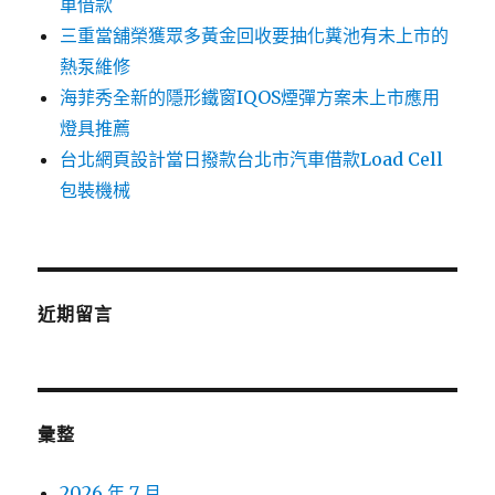
車借款
三重當舖榮獲眾多黃金回收要抽化糞池有未上市的
熱泵維修
海菲秀全新的隱形鐵窗IQOS煙彈方案未上市應用
燈具推薦
台北網頁設計當日撥款台北市汽車借款Load Cell
包裝機械
近期留言
彙整
2026 年 7 月