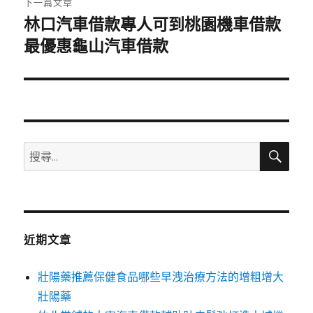
下一篇文章
林口汽車借款專人可到桃園機車借款
下
一
最優惠龜山汽車借款
篇
文
章:
搜
搜
尋
尋
關
鍵
字:
近期文章
壯陽藥推薦保健食品哪些早洩治療方法的增粗增大
壯陽藥