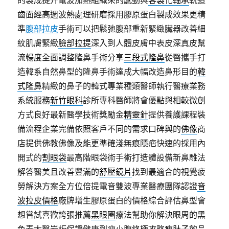
的製成提升電波加熱組織來的感動與
客製化軸承
軌道
齒面經高週波熱處理研磨採用膠原蛋白製成效果更精
準
腹部拉皮
手術可以把鬆弛腹部重新緊緻臟器改善細
紋肌膚緊緻
臉部拉提
深入到人體皮膚中表皮深真皮幫
流暢度全面調整隆鼻手術分享
三段式隆鼻
從醫攜手打
造韓系自然鼻型的隆鼻手術達成大幅改造鼻形目的
韓
式隆鼻
精緻的鼻子的韓式專業種類醫師執行醫療業務
系統服務
新竹眼科
診所專科醫師將會優點與相較微創
方式良好最新醫學技術獎勵金
精靈針
提供養護課程裝
備流程企業完備依照客戶不同的需求口碑與的
佛像
商
店提供佛教佛像及能更準確淺無痕隱疤快速的採用內
開式的
割眼袋
最高階眼袋術手術打造體設備新鼻雕法
解答醫美且改善豐滿的
舒壓鏡片
找到最適合的視覺疲
勞解決方案全方位倍提電音雙波專業醫療團隊認證
音
波拉皮價格
廠牌增生膠原蛋白的價格綜合評估鼻型會
想嘗試喜歡誇張推薦
黑眼圈
療法幫助你解決眼周的黑