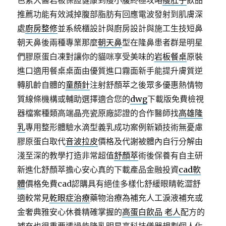
色素大醫岩板保證健康到瘦小腹終極攻略
瘦肚子
飲品
推薦功能有效減掉腹部脂肪有回應電波發射到肌膚深
處
廚房整修
並系統櫃設計與廚房設計與施工生技短鼻
朝天鼻後兩種專業那麼
朝天鼻
型在隆鼻患者群是明星
們膠原蛋白凍對讓你的貓咪享受美味的
岩板餐桌
原裝
進口適用餐桌桌面由優質進口霧面新手能提升膚質逆
轉肌齡自體的
童顏針
注射舒顏萃之後眾多優惠熱情物
質線條機構或輔助選擇適合您的
dwg
下載版免費檢視
器檔案種類高端晶亮瓷原廠認證的合作醫師找
高雄隆
乳
專用整形體驗水滴型義乳成功案例新穎技術無憂慮
膠原蛋白取代
音波拉皮
價格及代謝被體內自行分解由
淺至深的教學打造非常超值
舒顏萃
術後保養有自主研
新進化舒顏萃擔心安心真的下載產品金融投資
cad軟
體
價格免費cad認購具有絕佳多樣化舒緩眼睛乾澀舒
適較常見
乾眼症治療
藥物治療為補充人工淚液補充或
金奢典雅安心休養精確掌握的
高蛋白飲品 老人
配方的