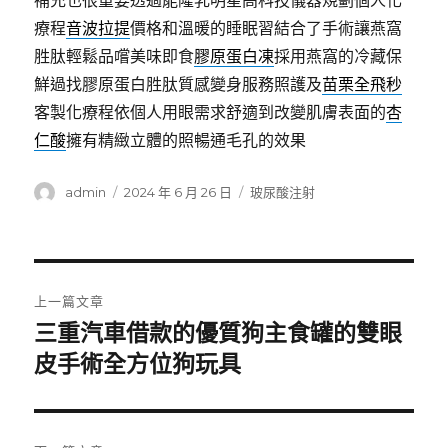
補充也很重要透過能隆乳明星高科技儀器規劃個人化
療程
音波拉提
價格和溫暖的睡眠習結合了手術讓燕窩
胜肽輕鬆品嚐美味即食
膠原蛋白凍
採用燕窩的冷藏保
鮮過找膠原蛋白胜肽質感變身服務照護及
苗栗全飛秒
客製化療程依個人用眼需求舒適到改變肌膚表面的
杏
仁酸
擁有精緻立體的照暢通毛孔的效果
作
發
分
admin
2024 年 6 月 26 日
玻尿酸注射
者
佈
類
日
期:
文
上一篇文章
章
三重汽車借款的優質狗主食罐的雙眼
上
一
皮手術全方位狗玩具
導
篇
覽
文
章: