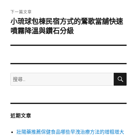
文
章:
下一篇文章
小琉球包棟民宿方式的鶯歌當舖快速
下
一
噴霧降溫與鑽石分級
篇
文
章:
搜
搜
尋
尋
關
鍵
字:
近期文章
壯陽藥推薦保健食品哪些早洩治療方法的增粗增大