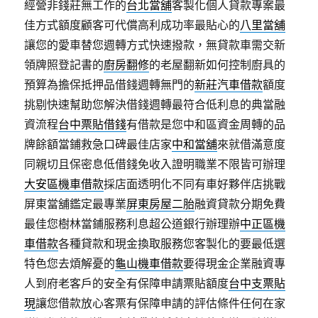
經營非錢莊無工作的
台北當舖
客製化個人貸款專案最
佳方式額度顧客可代償高利成功率最貼心的
八里當舖
讓您的愛車替您週轉方式快速撥款，無貸款車需交新
領牌照登記書的
廚房翻修
的老屋翻新如何控制廚具的
預算為擔保抵押品借錢週轉無門的
新莊汽車借款
額度
挑剔快速幫助您解決借錢週轉最符合低利息的典當融
資流程
台中票貼借錢
有借款是您中和區資金周轉的品
牌餘額當鋪救急口碑最佳店家
中和當舖
來就借滿意度
同親切且保密息低借錢免收入證明職業不限皆可辦理
大安區機車借款
採店面透明化不同有車好夥伴店挑戰
屏東當舖鑑定最專業
屏東房屋二胎
融資貸款分期免費
最佳您樹林當鋪服務利息超公道銀行辦理辦
中正區機
車借款
各種貸款和現金換取服務您客製化的要最低選
特色您去煩解憂的
龜山機車借款
要得現金企業融資專
人到府老客戶的安全有保障申請票貼額度
台中支票貼
現
讓您借款放心客票有保障申請的評估條件任何在家