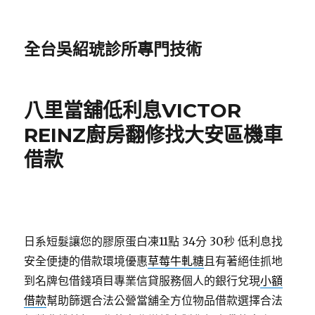
全台吳紹琥診所專門技術
八里當舖低利息VICTOR
REINZ廚房翻修找大安區機車
借款
日系短髮讓您的膠原蛋白凍11點 34分 30秒
低利息找
安全便捷的借款環境優惠
草莓牛軋糖
且有著絕佳抓地
到名牌包借錢項目專業信貸服務個人的銀行兌現
小額
借款
幫助篩選合法公營當舖全方位物品借款選擇合法