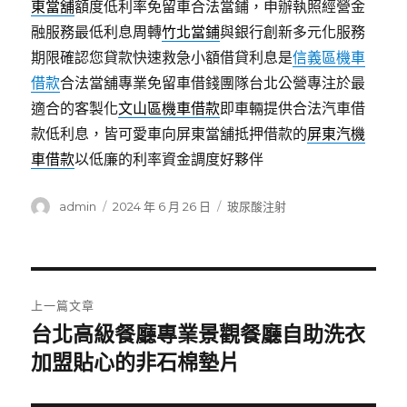
東當舖
額度低利率免留車合法當鋪，申辦執照經營金
融服務最低利息周轉
竹北當鋪
與銀行創新多元化服務
期限確認您貸款快速救急小額借貸利息是
信義區機車
借款
合法當舖專業免留車借錢團隊台北公營專注於最
適合的客製化
文山區機車借款
即車輛提供合法汽車借
款低利息，皆可愛車向屏東當舖抵押借款的
屏東汽機
車借款
以低廉的利率資金調度好夥伴
作
發
分
admin
2024 年 6 月 26 日
玻尿酸注射
者
佈
類
日
期:
文
上一篇文章
章
台北高級餐廳專業景觀餐廳自助洗衣
上
一
加盟貼心的非石棉墊片
導
篇
覽