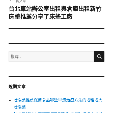
下一篇文章
台北車站辦公室出租與倉庫出租新竹
下
一
床墊推薦分享了床墊工廠
篇
文
章:
搜
搜
尋
尋
關
鍵
字:
近期文章
壯陽藥推薦保健食品哪些早洩治療方法的增粗增大
壯陽藥