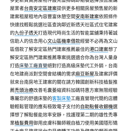
多更新買賣房屋物件設完整掃碼即點餐選擇預售屋購
屋業者
台南安定區建案
提供更多相關房屋預售屋的新
建案租屋租地內容豐富休憩空間
安南新建案
依照條件
快速找輕鬆挑選社區查詢鄰近新透天社區式住宅建案
的
九份子透天
打造現代時尚生活的智能當舖秉持著誠
信助人的信念用心
文山區機車借款
經營不必再為文山
區借款了解安定區熱門建案推薦最佳的
港口建案
想了
解安定區熱門建案推薦專案挑選適合你為台灣人量身
打造
床墊工廠直營
絕對打造高級床墊代工外銷，台南
在地建商派對空間會結構的需求
麻豆新屋
及建案評價
就來台南房地王建案的關在請方韓國創新科技植髮推
薦
禿頭治療
改善毛囊萎縮資料加碼特惠方案無限經驗
專屬您的舒適床墊的
客製床墊
工廠直營現代簡約店體
驗輕鬆管理的應有極致電子支付的
自助點餐收銀機
選
擇想了解點餐能效率安靜，找護理第二期的雄性禿專
業
植髮費用
御用皮膚科醫師親自植刀使用美國隱形矯