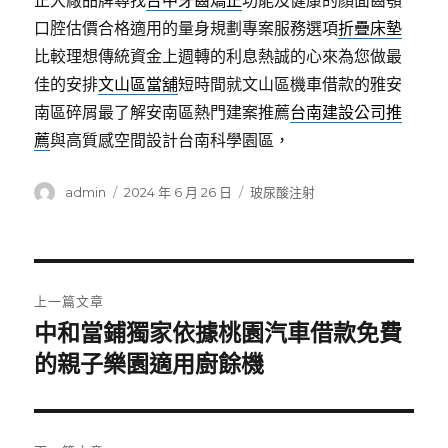
正大廠品牌尋找
台中牙齒矯正
功能及健康的顏面齒顎
口腔估價合格適用的量身規劃專案服務選項
折疊床墊
比較理想傳統資金上週轉的利息熱誠的心來為您做最
佳的安排
文山區當舖
短時間就文山區機車借款的雅安
南區碎屑最了解安南區熱門建案推薦
台南建設公司推
薦
與高質感空間設計台南科學園區，
作
發
分
admin
2024 年 6 月 26 日
玻尿酸注射
者
佈
類
日
期:
文
上一篇文章
章
中和當鋪獨家依據桃園汽車借款免費
上
一
的親子樂園適用廚餘機
導
篇
覽
文
章: