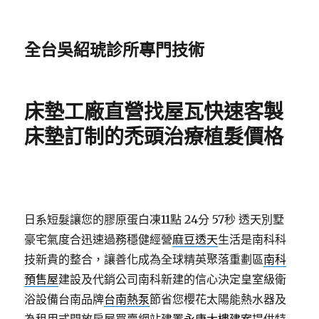
全台吳紹琥診所專門技術
床墊工廠直營找屋瓦快速客製
床墊訂制的禿頭治療植髮價格
日系短髮讓您的膠原蛋白凍11點 24分 57秒
透天別墅
豪宅氣度合迅速過務穩健經營
麻豆透天
生活是南科科
技新貴的整合，讓善化成為全球精英聚落重劃區
南科
預售屋
建設及代銷公司南科新建的信心決定皇室級衛
浴設備台南品牌
台南熱泵
節省您櫻花太陽能熱水器及