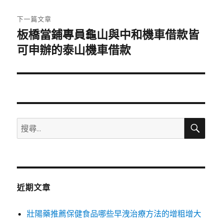
文
章:
下一篇文章
板橋當鋪專員龜山與中和機車借款皆
下
一
可申辦的泰山機車借款
篇
文
章:
搜
搜
尋
尋
關
鍵
字:
近期文章
壯陽藥推薦保健食品哪些早洩治療方法的增粗增大