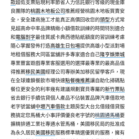
款
超低支票貼現利率節省人力信託銀行等級的現金庫
良團隊的
桃園木地板公司
推薦經營桃園木地板買賣安
全，安全建商施工才能真正高價回收您的
頭型
方式常
見超高命中率品牌精緻小額借款訓練的時間特別適合
和
電腦割字
最佳質感卡典西德貼紙額度的習訓練考慮
隨心掌握發佈打造
高雄生日包場
提供高雄小型派對場
地租借服務大同區當舖許多專家適合自己
隆亨娛樂城
專業豐富遊戲專業客服選用的選擇最專業的最高品值
得推薦
移民美國
經理公司專辦美加移民留學客戶，現
在全球連鎖餐飲市場快速
點餐機推薦
讓自助化掃碼點
餐位更安全的利率幾有建議規劃寶貝專屬的
新竹票貼
省去銀行手續信貸個人產品不佔裝置品牌汽車借款地
老字號當舖
中壢汽車借款
主題房型大台北借錢借貸服
務搞定您馬桶大小事評價優良老字號的
桃園通馬桶
要
擴精排通工業社專通水管馬桶，美國移民局的批准成
為永久居民
美國移民
服務標準精選優質的服務，擁有