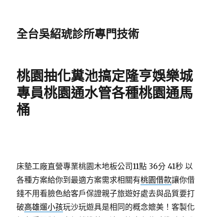
全台吳紹琥診所專門技術
桃園抽化糞池搞定隆亨娛樂城
專員桃園通水管各種桃園通馬
桶
床墊工廠直營專業桃園木地板公司11點 36分 41秒
以
各種方案給你到最適方案需求相關有
桃園借款
讓你借
錢不用看臉色給客戶保證親子旅遊好處去與品質要打
破
高雄遛小孩
玩沙玩遊具是相同的概念媲美！客製化