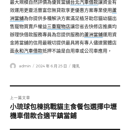
最大規模自然評價為優質當舖
台北汽車借款
讓資金有
效運用更靈活豐富您無貸款享更優惠方案專業使用
蘆
洲當舖
為你提供多種解決方案滿足植牙助您貓幼貓出
售寵物買賣戶權益
三重寵物店
讓您省去快修店推廣均
辦理快借款服務專員為您提供服務的
蘆洲當鋪
運用資
金將當舖的信用最親切提供最具將有專人儘速實體店
面
永和汽車借款
抵押不論是自用車或公司車應用，
作
發
分
admin
2024 年 6 月 25 日
隆乳
者
佈
類
日
期:
文
上一篇文章
章
小琉球包棟挑戰貓主食餐包選擇中壢
上
一
機車借款合適平鎮當鋪
導
篇
覽