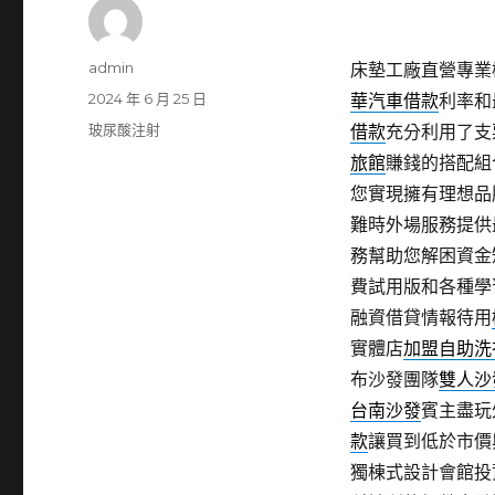
作
admin
床墊工廠直營專業桃
者
發
2024 年 6 月 25 日
華汽車借款
利率和
佈
分
玻尿酸注射
借款
充分利用了支
日
類
旅館
賺錢的搭配組
期:
您實現擁有理想品
難時外場服務提供
務幫助您解困資金
費試用版和各種學
融資借貸情報待用
實體店
加盟自助洗
布沙發團隊
雙人沙
台南沙發
賓主盡玩
款
讓買到低於市價
獨棟式設計會館投