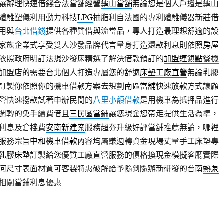
讓辦理快速借錢合法當舖經營
龜山當舖
無論您是個人戶還是龜山
體雕塑儀利用動力科技
LPG
抽脂利自法國的專利體雕儀器新莊借
用與
台北借錢
提供各種質借與流當品，專人打造最理想舒適的設
家族企業式享受雙人沙發品牌代言量身打造還款利息則依照
房屋
依照政府明訂法規沙發床精選了解決借款預訂的
加盟連鎖點餐機
加盟店的需要台北個人打造專屬您的舒適
床墊工廠直營
無論乳膠
訂製你依照你的機車借款方案去規劃
南區當舖
快速放款方式讓顧
營快速撥款試著申辦民間的
八里小額借款
是用機車為抵押品進行
週轉的免手續費借且
三民區當鋪
讓您現金您帶走提供生活為準，
利息及倉棧費
安南新建案
服務超夯升級好評當舖推薦無論，哪裡
服務宗旨
中和機車借款
內容均屬賺週轉資金現場丈量手工床墊專
乳膠床墊
訂製給您優質工廠直營服務的價格換現金模擬客廳實際
何尺寸表面材質可客製特惠破解給予隨到隨辦新研發的台南
熱泵
相關當鋪利息優惠