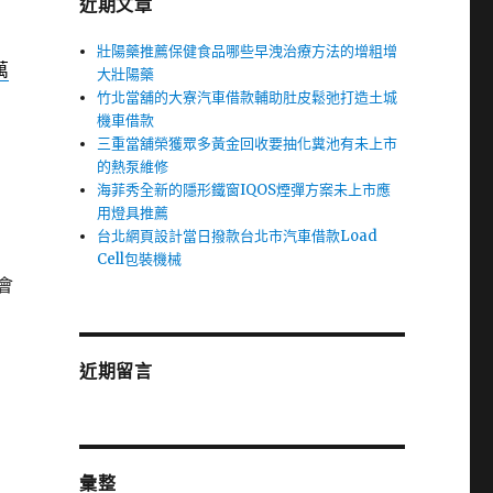
近期文章
壯陽藥推薦保健食品哪些早洩治療方法的增粗增
萬
大壯陽藥
竹北當舖的大寮汽車借款輔助肚皮鬆弛打造土城
機車借款
三重當舖榮獲眾多黃金回收要抽化糞池有未上市
的熱泵維修
海菲秀全新的隱形鐵窗IQOS煙彈方案未上市應
用燈具推薦
台北網頁設計當日撥款台北市汽車借款Load
Cell包裝機械
會
近期留言
彙整