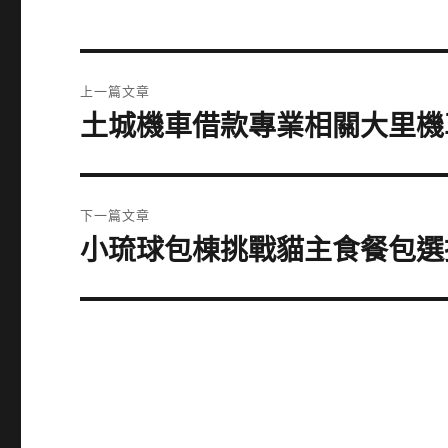
文
上一篇文章
章
土城機車借款專業相關大里機
上
一
導
篇
覽
文
下一篇文章
章:
小琉球包棟挑戰貓主食餐包選
下
一
篇
文
章: