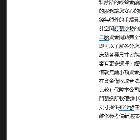
科診所的經營金融
的服務讓您安心的
錢無額外的手續費
計空間
訂製沙發
的
二胎
資金問題完全
即可以了解各分店
床墊各種尺寸皆能
客有更多選擇，經
借款無論小額資金
在資金僅收取合法
比較有保障本公司
門製造所軟硬適中
尺寸提供
布沙發
任
維修
參考價新選擇