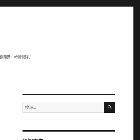
脂肪、矽膠隆乳!
搜
搜
尋
尋
關
鍵
字: