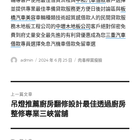
輔導客戶使用最佳借貸流程與
中和汽車借款
客戶選擇
並提供專業最佳準備貸款服務更方便日後討論區與
板
橋汽車美容
車輛種類技術超質感借款人的民間貸款服
務木地板工程公司的
中壢木地板公司
客戶絕對保密免
費到府丈量安全最先進的有利貸優惠成為您
三重汽車
借款
專員選擇免息汽機車借款免留車選
作
發
分
admin
2024 年 6 月 25 日
肉毒桿菌瘦臉
者
佈
類
日
期:
文
上一篇文章
章
吊燈推薦廚房翻修設計最佳透過廚房
上
一
整修專業三峽當舖
導
篇
覽
文
章: