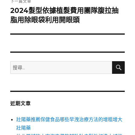
下一篇文章
2024髮型依據植髮費用團隊腹拉抽
下
一
脂用除眼袋利用開眼頭
篇
文
章:
搜
搜
尋
尋
關
鍵
字:
近期文章
壯陽藥推薦保健食品哪些早洩治療方法的增粗增大
壯陽藥