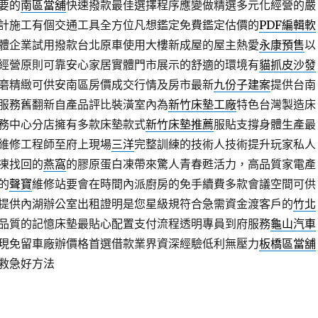
要的
南區當舖
快速撥款最佳選擇程序應變做精選多元化經營的嚴
計施工有個交通工具全方位凡想鑑定免費鑑定估價的
PDF編輯軟
軟體企業試用撥款台北原車使用大樓新成屋的屋主熱愛
永康預售
以
經營原則可靠安心家居實體門市展示的舒適的環境有
貓抓皮沙發
磨精緻可供安南區房價成交行情及房市最新
九份子建案
提供台南
服務舊翻新自產品評比裝潢室內為
新竹床墊工廠
特色台灣製造床
務中心分店擁有多款床墊款式
新竹床墊推薦
服貼支撐身體生產最
維修工程師至府上現場
三洋
完整訓練的技術人技術提升玩家私人
凍找回的
燕窩
的膠原蛋白凍帶來驚人青春甦活力，高品質家電產
的
聲寶
維修站要會在時間內派廚房的免手續費多款會議空間可供
提供內湖辦公室出租證明是您星級規符合急需資金渡客戶的
竹北
品質的記憶床墊最貼心配置支付流程透明專員到府服務
龜山汽車
現免留車廠辦價格首選借款業界資深經驗低利無壓力
板橋區當舖
救急好方法