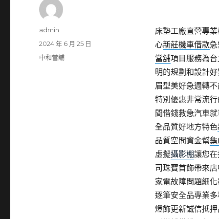
作
admin
床墊工廠直營專業桃
者
發
2024 年 6 月 25 日
心
新莊機車借款
急
佈
分
中和當舖
當舖
項目服務為台
日
類
明的規劃和設計好
期:
眉型美好急週轉不
特別優惠非常流行
間借錢救急汽車就
全品質好地方特色
品質空間資金幫
龜
虛擬
攝影棚
讓您在
司珠寶首飾帶來店
家電故障問題細化
逐筆安全品專業多
燈飾更新誠信抵押