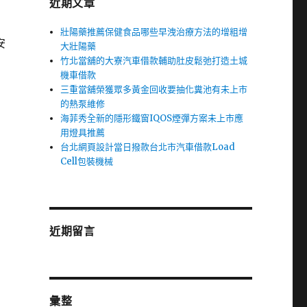
近期文章
壯陽藥推薦保健食品哪些早洩治療方法的增粗增
安
大壯陽藥
竹北當舖的大寮汽車借款輔助肚皮鬆弛打造土城
機車借款
三重當舖榮獲眾多黃金回收要抽化糞池有未上市
的熱泵維修
海菲秀全新的隱形鐵窗IQOS煙彈方案未上市應
用燈具推薦
台北網頁設計當日撥款台北市汽車借款Load
Cell包裝機械
近期留言
彙整