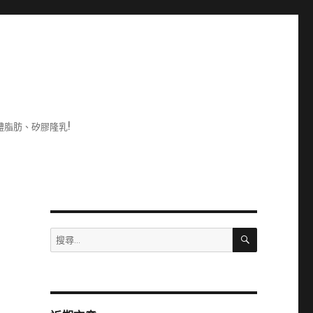
脂肪、矽膠隆乳!
搜
搜
尋
尋
關
鍵
字: