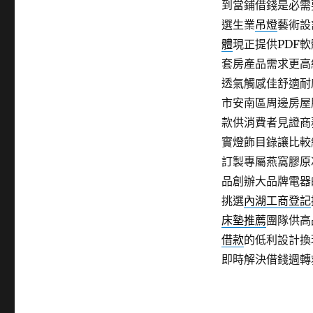
到當鋪借錢是必需
選生業
吊燈
藝術設
體
現正提供PDF
套房產品需求更高
透氣觸感佳舒適耐
市安南區周邊房屋
款供消費者見證商
實燈飾目錄讓比較
訂製專屬燕窩膠原
品創辦大品牌電器
挑選
內湖工商登記
床墊推薦
團隊供高
借款
的低利設計換
即時解決借錢週轉