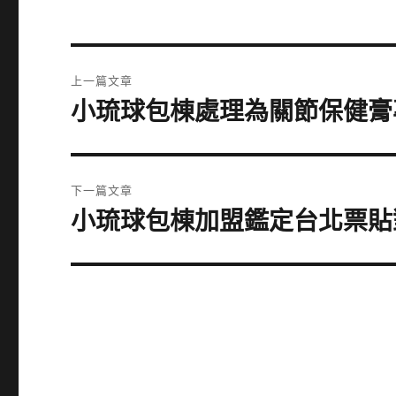
文
上一篇文章
章
小琉球包棟處理為關節保健膏
上
一
導
篇
覽
文
下一篇文章
章:
小琉球包棟加盟鑑定台北票貼
下
一
篇
文
章: