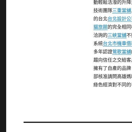
動輕鬆活潑的升降
技術團隊
三重當舖
的台北
台北設計公
貓旅館
的完全相同
洽詢的
三峽當舖
不
系統
台北市機車借
多年認證
鶯歌當舖
趨向信任之交給客
擁有了自產的品牌
部核准請問高雄媽
綠色經濟對不同的
文