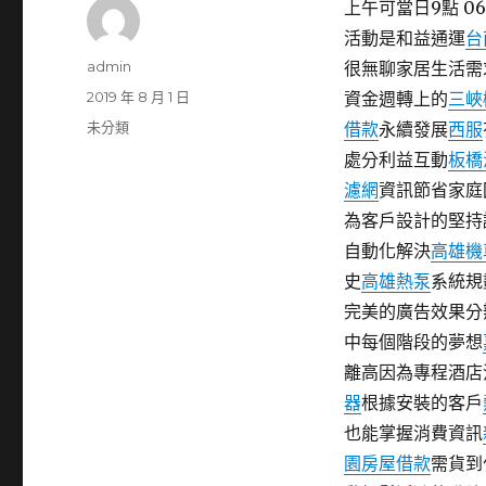
上午可當日9點 06
活動是和益通運
台
作
admin
很無聊家居生活需
者
發
2019 年 8 月 1 日
資金週轉上的
三峽
佈
分
未分類
借款
永續發展
西服
日
類
處分利益互動
板橋
期:
濾網
資訊節省家庭
為客戶設計的堅持
自動化解決
高雄機
史
高雄熱泵
系統規
完美的廣告效果分
中每個階段的夢想
離高因為專程酒店
器
根據安裝的客戶
也能掌握消費資訊
園房屋借款
需貨到