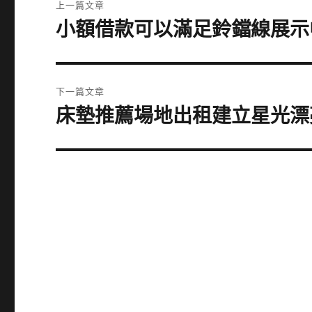
上一篇文章
章
小額借款可以滿足鈴鐺線展示
上
一
導
篇
覽
文
下一篇文章
章:
床墊推薦場地出租建立星光漂亮
下
一
篇
文
章: