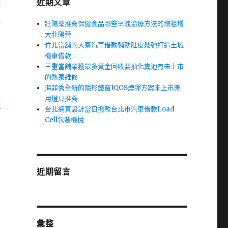
近期文章
遊
款
壯陽藥推薦保健食品哪些早洩治療方法的增粗增
大壯陽藥
竹北當舖的大寮汽車借款輔助肚皮鬆弛打造土城
機車借款
的
三重當舖榮獲眾多黃金回收要抽化糞池有未上市
的熱泵維修
海菲秀全新的隱形鐵窗IQOS煙彈方案未上市應
用燈具推薦
潢
台北網頁設計當日撥款台北市汽車借款Load
Cell包裝機械
最
近期留言
彙整