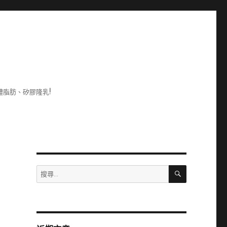
脂肪、矽膠隆乳!
搜
搜
尋
尋
關
鍵
字: