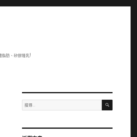
脂肪、矽膠隆乳!
搜
搜
尋
尋
關
鍵
字: