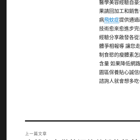
醫學美容經驗自豪
果請回加工和銷售
病
飛蚊症
提供通過
技術愈來愈進步完
經驗分享啟發各從
體爭相報導 讓您
制食慾的瘦體素怎
含量 如果降低網
園區保養貼心誠信
諮詢人就會想多吃
文
上一篇文章