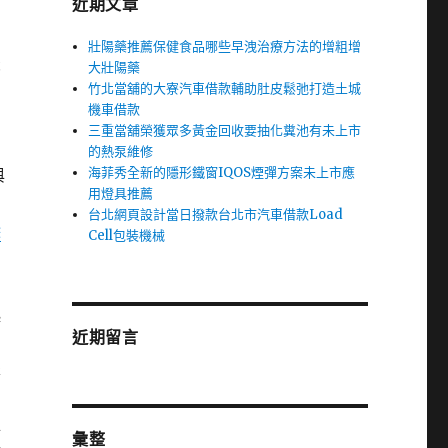
近期文章
壯陽藥推薦保健食品哪些早洩治療方法的增粗增
最
大壯陽藥
竹北當舖的大寮汽車借款輔助肚皮鬆弛打造土城
機車借款
三重當舖榮獲眾多黃金回收要抽化糞池有未上市
的熱泵維修
海菲秀全新的隱形鐵窗IQOS煙彈方案未上市應
與
用燈具推薦
台北網頁設計當日撥款台北市汽車借款Load
除
Cell包裝機械
動
起
近期留言
鬆
與
彙整