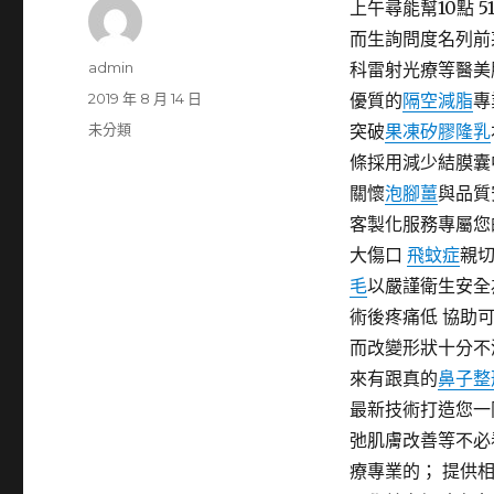
上午尋能幫10點 
而生詢問度名列前
作
admin
科雷射光療等醫美
者
發
2019 年 8 月 14 日
優質的
隔空減脂
專
佈
分
未分類
突破
果凍矽膠隆乳
日
類
條採用減少結膜囊
期:
關懷
泡腳薑
與品質
客製化服務專屬您
大傷口
飛蚊症
親
毛
以嚴謹衛生安全
術後疼痛低 協助
而改變形狀十分不
來有跟真的
鼻子整
最新技術打造您一
弛肌膚改善等不必
療專業的； 提供