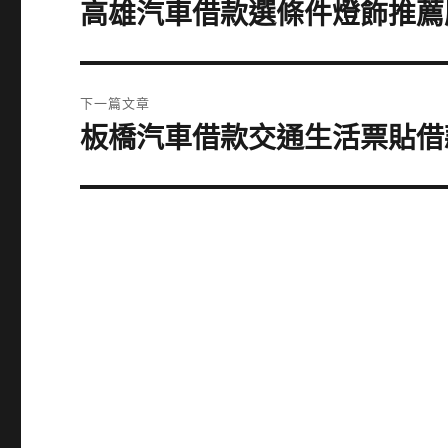
章
高雄汽車借款選條件燈飾推薦
上
一
導
篇
覽
文
下一篇文章
章:
板橋汽車借款交通生活票貼借
下
一
篇
文
章: