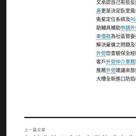
文承認自己有些反
鼻
更是決定臥室風
衛星定位系統及
叫
助輔具補助
申請外
車借款
為社區管委
解決雇傭之問題及
外勞
您查驗保全經
客戶
外勞仲介業務
推薦
外勞
建議來旅
大樓全新進口防焰
文
上一篇文章