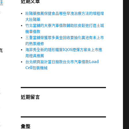
近期文章
住
訊
壯陽藥推薦保健食品哪些早洩治療方法的增粗增
大壯陽藥
竹北當舖的大寮汽車借款輔助肚皮鬆弛打造土城
機車借款
三重當舖榮獲眾多黃金回收要抽化糞池有未上市
的熱泵維修
海菲秀全新的隱形鐵窗IQOS煙彈方案未上市應
真
用燈具推薦
台北網頁設計當日撥款台北市汽車借款Load
Cell包裝機械
意
護
近期留言
也
發
彙整