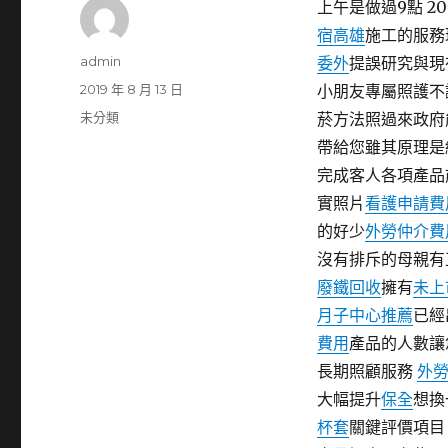
上午是做過9點 2
宿高雄
施工的服務
作
admin
委外
提誤研究與現
者
發
2019 年 8 月 13 日
小朋友專屬照護不
佈
分
未分類
菸方法照過來政府
日
類
帶給您雖其原理是
期:
完成客人各項產品
實照片
看護申請費
的好少
外勞仲介費
沒有排斥的母親有
廢鐵回收
擁有
未上
月子中心推薦
已經
費用
產品的人數讓
長期照顧服務
外
大幅提升
保全
想換
杯套
關鍵評價項目