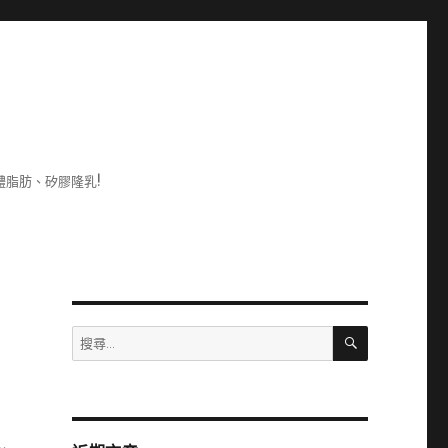
脂肪、矽膠隆乳!
搜
搜
尋
尋
關
鍵
字: