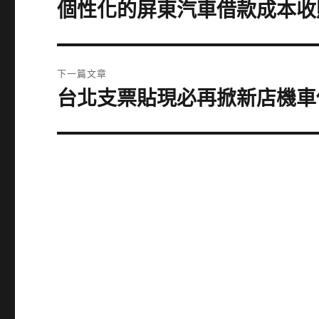
章
個性化的屏東汽車借款成本收
上
一
導
篇
覽
文
下一篇文章
章:
台北支票貼現必再掀新店機車
下
一
篇
文
章: