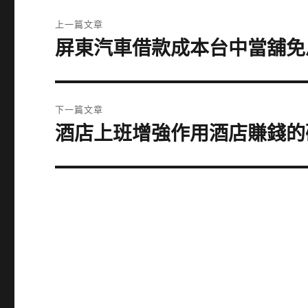
文
上一篇文章
章
屏東汽車借款成本台中當舖免
上
一
導
篇
覽
文
下一篇文章
章:
酒店上班增強作用酒店賺錢的
下
一
篇
文
章: