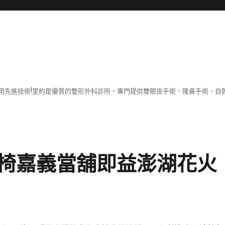
用先進技術!里約是優質的整形外科診所，專門提供雙眼皮手術、隆鼻手術、自體
椅嘉義當舖即益澎湖花火