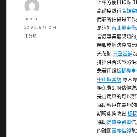
上午方便日10點 31
高額度銀行
高雄當
作
admin
而影響拍攝是工作
者
發
2019 年 8 月 10 日
是這裡
台北機車借
佈
分
未分類
皆最專業最親切的
日
類
時服務解決專屬比
期:
天花亂
三重當舖
排提供合法證照供
急著用錢
板橋機車
中山區當舖
專人專
務免費到府估價送
是自用車的可以辦
協助客戶在最短
期盼能夠改變
板
協助
高雄免留車
信
的難關
嘉義借錢
幫