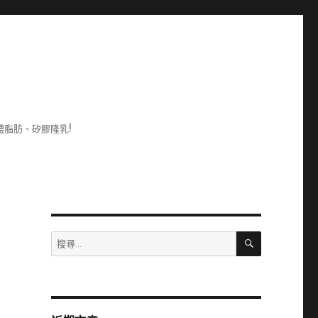
脂肪、矽膠隆乳!
搜
搜
尋
尋
關
鍵
字: