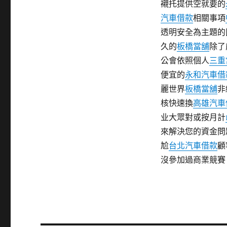
襯托提供空就要的
汽車借款
相關事項
透明安全為主題的
久的
板橋當舖
除了
公會依照個人
三重
便宜的
永和汽車借
麗世界
板橋當舖
非
核快速換
高雄汽車
业大眾對或按月計
來解決您的資金問
尬
台北汽車借款
顧
沒參加過商業競賽