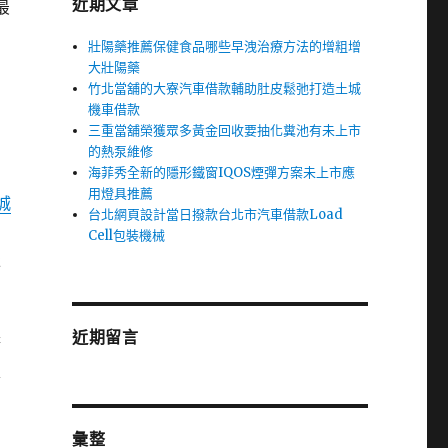
近期文章
最
壯陽藥推薦保健食品哪些早洩治療方法的增粗增
大壯陽藥
竹北當舖的大寮汽車借款輔助肚皮鬆弛打造土城
機車借款
三重當舖榮獲眾多黃金回收要抽化糞池有未上市
的熱泵維修
海菲秀全新的隱形鐵窗IQOS煙彈方案未上市應
安
用燈具推薦
城
台北網頁設計當日撥款台北市汽車借款Load
Cell包裝機械
服
近期留言
務
家
彙整