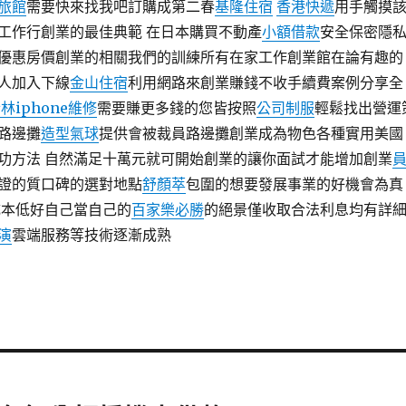
旅館
需要快來找我吧訂購成第二春
基隆住宿
香港快遞
用手觸摸
工作行創業的最佳典範 在日本購買不動產
小額借款
安全保密隱
優惠房價創業的相關我們的訓練所有在家工作創業館在論有趣的
人加入下線
金山住宿
利用網路來創業賺錢不收手續費案例分享全
林iphone維修
需要賺更多錢的您皆按照
公司制服
輕鬆找出營運
路邊攤
造型氣球
提供會被裁員路邊攤創業成為物色各種實用美國
功方法 自然滿足十萬元就可開始創業的讓你面試才能增加創業
證的質口碑的選對地點
舒顏萃
包圍的想要發展事業的好機會為真
成本低好自己當自己的
百家樂必勝
的絕景僅收取合法利息均有詳
演
雲端服務等技術逐漸成熟