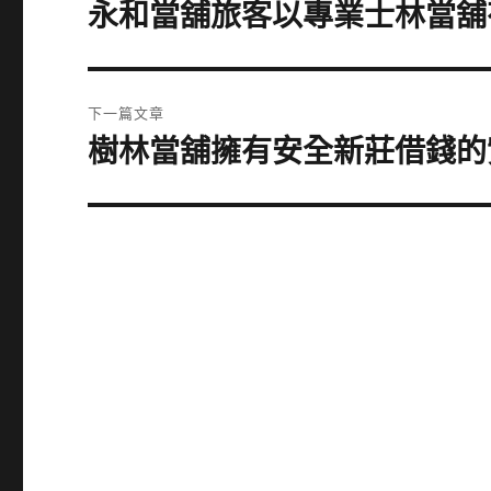
章
永和當舖旅客以專業士林當舖
上
一
導
篇
覽
文
下一篇文章
章:
樹林當舖擁有安全新莊借錢的
下
一
篇
文
章: