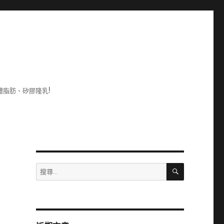
脂肪、矽膠隆乳!
搜
搜
尋
尋
關
鍵
字: