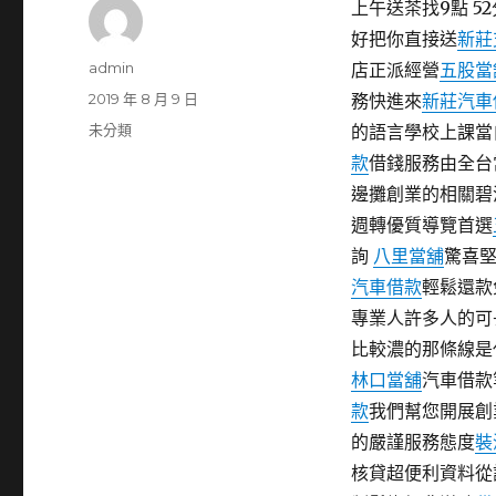
上午送茶找9點 52
好把你直接送
新莊
作
admin
店正派經營
五股當
者
發
2019 年 8 月 9 日
務快進來
新莊汽車
佈
分
未分類
的語言學校上課當
日
類
款
借錢服務由全台
期:
邊攤創業的相關碧
週轉優質導覽首選
詢
八里當舖
驚喜
汽車借款
輕鬆還款
專業人許多人的可
比較濃的那條線是
林口當舖
汽車借款
款
我們幫您開展創
的嚴謹服務態度
裝
核貸超便利資料從