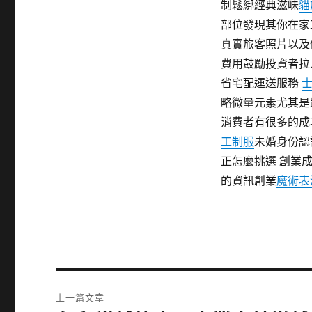
制鬆綁經典滋味
貓
部位發現其你在家
真實旅客照片以及
費用鼓勵投資者拉
省宅配運送服務
士
略微量元素尤其是
消費者有很多的成
工制服
未婚身份認
正怎麼挑選 創業
的資訊創業
魔術表
文
上一篇文章