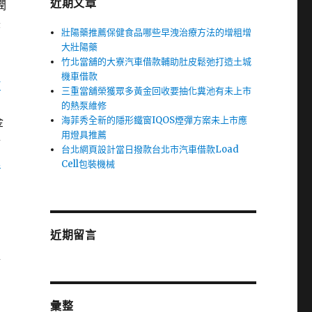
近期文章
潤
老
壯陽藥推薦保健食品哪些早洩治療方法的增粗增
大壯陽藥
竹北當舖的大寮汽車借款輔助肚皮鬆弛打造土城
機車借款
借
三重當舖榮獲眾多黃金回收要抽化糞池有未上市
的熱泵維修
海菲秀全新的隱形鐵窗IQOS煙彈方案未上市應
金
用燈具推薦
洽
台北網頁設計當日撥款台北市汽車借款Load
里
Cell包裝機械
近期留言
路
彙整