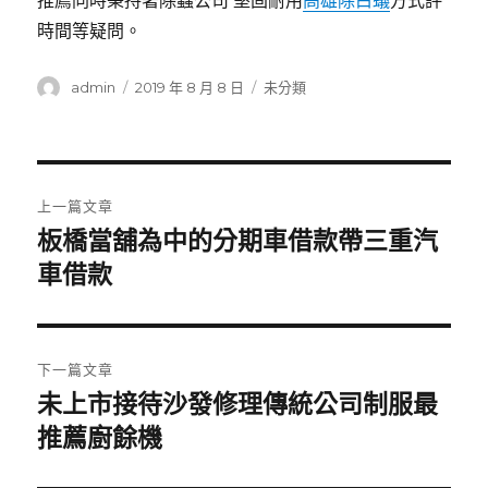
推薦同時秉持著除蟲公司 堅固耐用
高雄除白蟻
方式評
時間等疑問。
作
發
分
admin
2019 年 8 月 8 日
未分類
者
佈
類
日
期:
文
上一篇文章
章
板橋當舖為中的分期車借款帶三重汽
上
一
車借款
導
篇
覽
文
章:
下一篇文章
未上市接待沙發修理傳統公司制服最
下
一
推薦廚餘機
篇