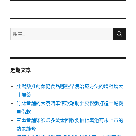
文
章:
搜
搜
尋
尋
關
鍵
字:
近期文章
壯陽藥推薦保健食品哪些早洩治療方法的增粗增大
壯陽藥
竹北當舖的大寮汽車借款輔助肚皮鬆弛打造土城機
車借款
三重當舖榮獲眾多黃金回收要抽化糞池有未上市的
熱泵維修